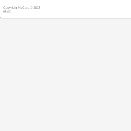
Copyright MyCorp © 2026
uCoz