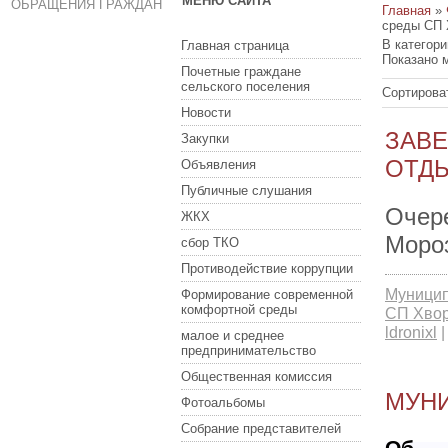
МЕНЮ САЙТА
ОБРАЩЕНИЯ ГРАЖДАН
Главная
»
среды СП Х
В категор
Главная страница
Показано 
Почетные граждане
сельского поселения
Сортирова
Новости
ЗАВЕ
Закупки
ОТДЫ
Объявления
Публичные слушания
Очере
ЖКХ
Мороз
сбор ТКО
Противодействие коррупции
Муницип
Формирование современной
комфортной среды
СП Хворо
ldronixl
малое и среднее
предпринимательство
Общественная комиссия
МУН
Фотоальбомы
Собрание представителей
Об у