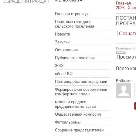
МЕНЮ САЙТА
ОБРАЩЕНИЯ ГРАЖДАН
Главная
»
2026г. Хво
Главная страница
ПОСТАН
Почетные граждане
ПРОГР
сельского поселения
[
Скачат
Новости
Закупки
Категория
:
П
Объявления
ldronixl
Просмо
Публичные слушания
ЖКХ
Всего к
сбор ТКО
Войдите:
Противодействие коррупции
Формирование современной
комфортной среды
малое и среднее
предпринимательство
Общественная комиссия
Фотоальбомы
Собрание представителей