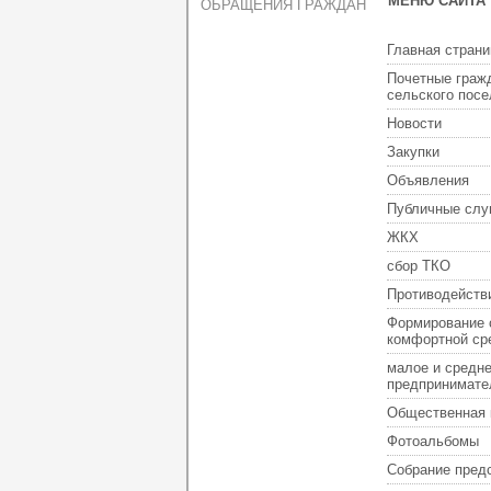
МЕНЮ САЙТА
ОБРАЩЕНИЯ ГРАЖДАН
Главная страни
Почетные граж
сельского пос
Новости
Закупки
Объявления
Публичные слу
ЖКХ
сбор ТКО
Противодейств
Формирование 
комфортной ср
малое и средн
предпринимате
Общественная 
Фотоальбомы
Собрание пред