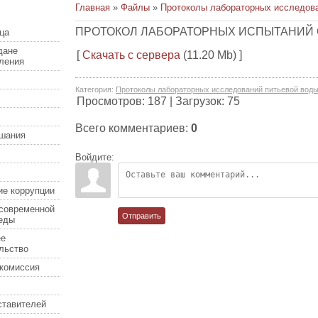
Главная
»
Файлы
»
Протоколы лабораторных исследов
ПРОТОКОЛ ЛАБОРАТОРНЫХ ИСПЫТАНИЙ ОТ 
ца
дане
[
Скачать с сервера
(11.20 Mb) ]
еления
Категория
:
Протоколы лабораторных исследований питьевой вод
Просмотров
:
187
|
Загрузок
:
75
Всего комментариев
:
0
шания
Войдите:
ие коррупции
современной
Отправить
еды
ее
льство
комиссия
ставителей