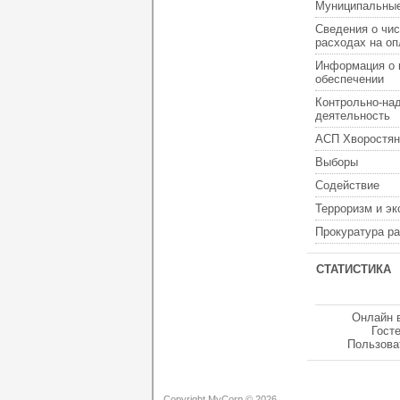
Муниципальные
Сведения о чис
расходах на оп
Информация о 
обеспечении
Контрольно-на
деятельность
АСП Хворостян
Выборы
Содействие
Терроризм и э
Прокуратура р
СТАТИСТИКА
Онлайн 
Гост
Пользова
Copyright MyCorp © 2026