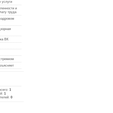
 услуги
ленности и
лату труда
кадровом
дзорная
ка ВК
кстремизм
азъясняет
всего:
1
ей:
1
телей:
0