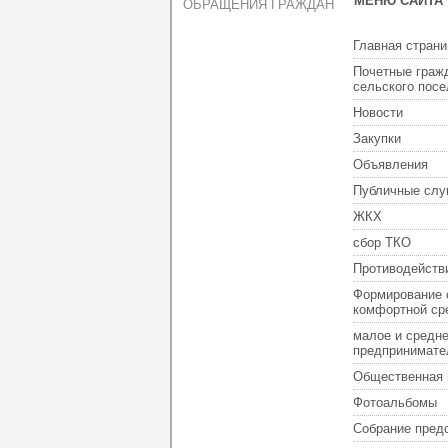
МЕНЮ САЙТА
ОБРАЩЕНИЯ ГРАЖДАН
Главная страни
Почетные граж
сельского пос
Новости
Закупки
Объявления
Публичные слу
ЖКХ
сбор ТКО
Противодейств
Формирование 
комфортной ср
малое и средн
предпринимате
Общественная 
Фотоальбомы
Собрание пред