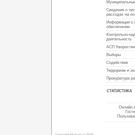
Муниципальные
Сведения о чис
расходах на оп
Информация о 
обеспечении
Контрольно-на
деятельность
АСП Хворостян
Выборы
Содействие
Терроризм и э
Прокуратура р
СТАТИСТИКА
Онлайн 
Гост
Пользова
Copyright MyCorp © 2026