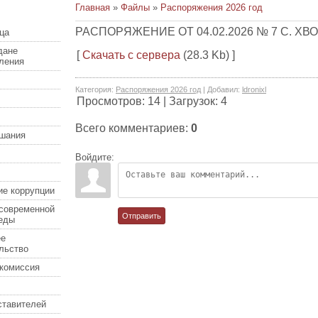
Главная
»
Файлы
»
Распоряжения 2026 год
РАСПОРЯЖЕНИЕ ОТ 04.02.2026 № 7 С. Х
ца
дане
[
Скачать с сервера
(28.3 Kb) ]
еления
Категория
:
Распоряжения 2026 год
|
Добавил
:
ldronixl
Просмотров
:
14
|
Загрузок
:
4
Всего комментариев
:
0
шания
Войдите:
ие коррупции
современной
Отправить
еды
ее
льство
комиссия
ставителей