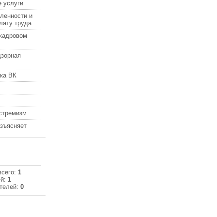
 услуги
ленности и
лату труда
кадровом
дзорная
ка ВК
кстремизм
азъясняет
всего:
1
ей:
1
телей:
0