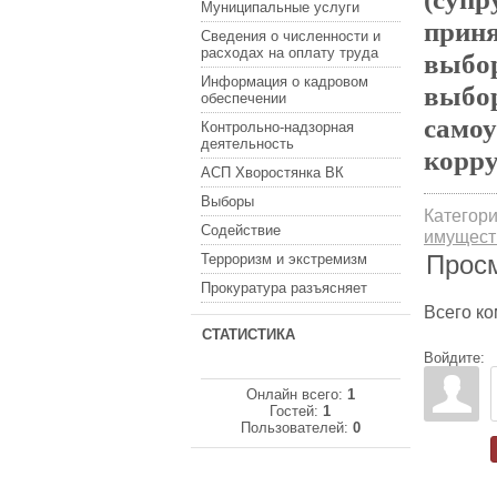
Муниципальные услуги
приня
Сведения о численности и
расходах на оплату труда
выбор
Информация о кадровом
выбор
обеспечении
самоу
Контрольно-надзорная
деятельность
корр
АСП Хворостянка ВК
Выборы
Категор
Содействие
имущест
Прос
Терроризм и экстремизм
Прокуратура разъясняет
Всего к
СТАТИСТИКА
Войдите:
Онлайн всего:
1
Гостей:
1
Пользователей:
0