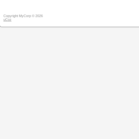
Copyright MyCorp © 2026
uCoz