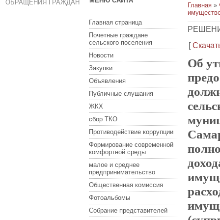
МЕНЮ САЙТА
ОБРАЩЕНИЯ ГРАЖДАН
Главная
»
имуществе
Главная страница
РЕШЕНИ
Почетные граждане
сельского поселения
[
Скачат
Новости
Об ут
Закупки
пред
Объявления
должн
Публичные слушания
сельс
ЖКХ
муниц
сбор ТКО
Самар
Противодействие коррупции
Формирование современной
полно
комфортной среды
доход
малое и среднее
предпринимательство
имуще
Общественная комиссия
расхо
Фотоальбомы
имуще
Собрание представителей
(супр