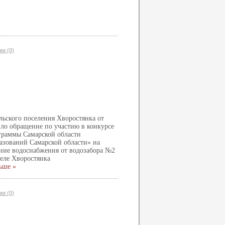
и (0)
ьского поселения Хворостянка от
ло обращение по участию в конкурсе
граммы Самарской области
зований Самарской области» на
ие водоснабжения от водозабора №2
селе Хворостянка
ьше »
и (0)