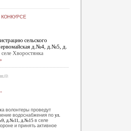
 КОНКУРСЕ
истрацию сельского
Первомайская д.№4, д.№5, д.
 селе Хворостянка
»
и (0)
"
ка волонтеры проведут
чшение водоснабжения по
ул.
№9, д.№11, д.№15
в селе
тороне и принять активное