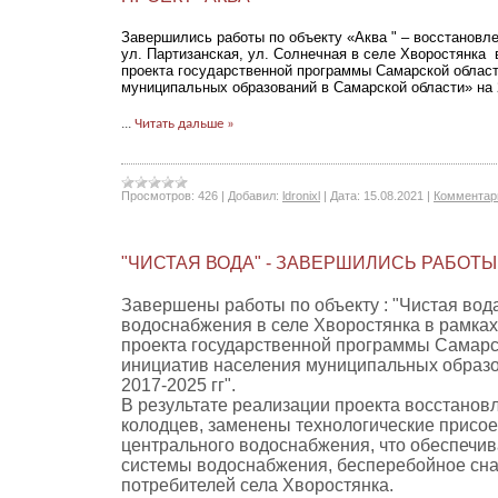
Завершились работы по объекту «Аква " – восстановле
ул. Партизанская, ул. Солнечная в селе Хворостянка
проекта государственной программы Самарской облас
муниципальных образований в Самарской области» на 
...
Читать дальше »
Просмотров:
426
|
Добавил:
ldronixl
|
Дата:
15.08.2021
|
Комментари
"ЧИСТАЯ ВОДА" - ЗАВЕРШИЛИСЬ РАБОТЫ
Завершены работы по объекту : "Чистая вода
водоснабжения в селе Хворостянка в рамка
проекта государственной программы Самарс
инициатив населения муниципальных образо
2017-2025 гг".
В результате реализации проекта восстано
колодцев, заменены технологические присое
центрального водоснабжения, что обеспечив
системы водоснабжения, бесперебойное сн
потребителей села Хворостянка.