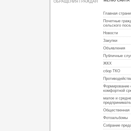
МЕНЮ САЙТА
ОБРАЩЕНИЯ ГРАЖДАН
Главная страни
Почетные граж
сельского пос
Новости
Закупки
Объявления
Публичные слу
ЖКХ
сбор ТКО
Противодейств
Формирование 
комфортной ср
малое и средн
предпринимате
Общественная 
Фотоальбомы
Собрание пред