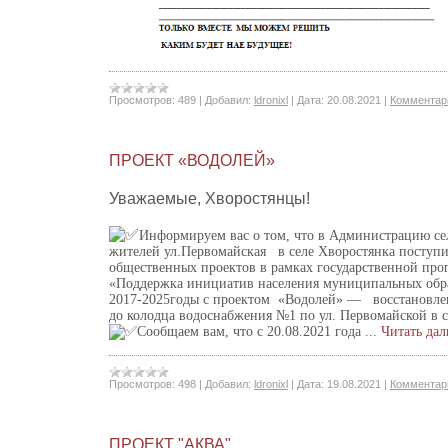
Просмотров:
489
|
Добавил:
ldronixl
|
Дата:
20.08.2021
|
Комментари
ПРОЕКТ «ВОДОЛЕЙ»
Уважаемые, Хворостянцы!
Информируем вас о том, что в Администрацию сел
жителей ул.Первомайская
в селе Хворостянка
поступи
общественных проектов в рамках государственной про
«Поддержка инициатив населения муниципальных обра
2017-2025годы с проектом
«Водолей» — восстановлен
до колодца водоснабжения №1 по ул. Первомайской в 
Сообщаем вам, что с 20.08.2021 года
...
Читать дал
Просмотров:
498
|
Добавил:
ldronixl
|
Дата:
19.08.2021
|
Комментари
ПРОЕКТ "АКВА"