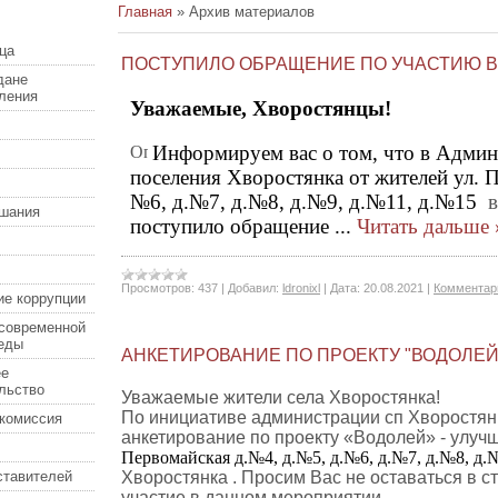
Главная
»
Архив материалов
ца
ПОСТУПИЛО ОБРАЩЕНИЕ ПО УЧАСТИЮ В
дане
еления
Уважаемые, Хворостянцы!
Информируем вас о том, что в Админ
поселения Хворостянка от жителей
ул. 
№6, д.№7, д.№8, д.№9, д.№11, д.№15
в
шания
поступило обращение
...
Читать дальше 
Просмотров:
437
|
Добавил:
ldronixl
|
Дата:
20.08.2021
|
Комментари
ие коррупции
современной
еды
АНКЕТИРОВАНИЕ ПО ПРОЕКТУ "ВОДОЛЕЙ
ее
льство
Уважаемые жители села Хворостянка!
По инициативе администрации сп Хворостян
комиссия
анкетирование по проекту «Водолей» - улу
Первомайская д.№4, д.№5, д.№6, д.№7, д.№8, д.
ставителей
Хворостянка . Просим Вас не оставаться в с
участие в данном мероприятии.