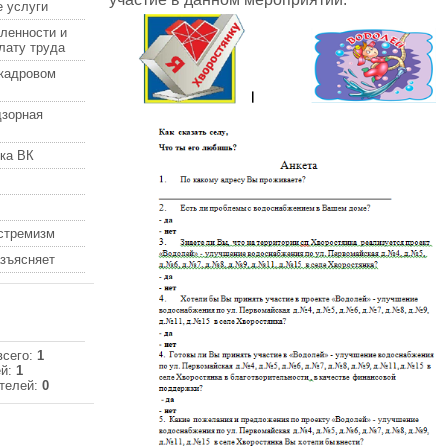
 услуги
ленности и
лату труда
кадровом
дзорная
ка ВК
кстремизм
азъясняет
всего:
1
ей:
1
телей:
0