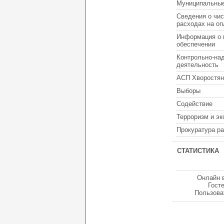
Муниципальные
Сведения о чис
расходах на оп
Информация о 
обеспечении
Контрольно-на
деятельность
АСП Хворостян
Выборы
Содействие
Терроризм и э
Прокуратура р
СТАТИСТИКА
Онлайн 
Гост
Пользова