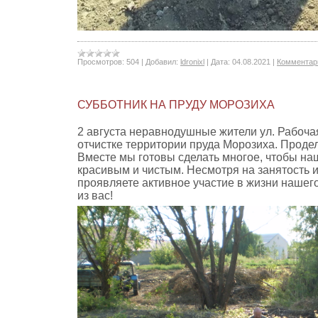
Просмотров:
504
|
Добавил:
ldronixl
|
Дата:
04.08.2021
|
Комментари
СУББОТНИК НА ПРУДУ МОРОЗИХА
2 августа неравнодушные жители ул. Рабоча
отчистке территории пруда Морозиха. Проде
Вместе мы готовы сделать многое, чтобы н
красивым и чистым. Несмотря на занятость и
проявляете активное участие в жизни нашег
из вас!