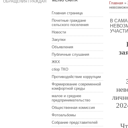
МЕНЮ САЙТА
ОБРАЩЕНИЯ ГРАЖДАН
Главная
»
невозможн
Главная страница
Почетные граждане
В САМА
сельского поселения
НЕВОЗ
УЧАСТ
Новости
Закупки
Объявления
за
Публичные слушания
ЖКХ
сбор ТКО
Противодействие коррупции
Формирование современной
нев
комфортной среды
личн
малое и среднее
предпринимательство
202
Общественная комиссия
Фотоальбомы
Собрание представителей
Чт