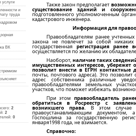
 услуги
Также закон предполагает
возможно
существование зданий и сооружен
ленности и
подготовленного уполномоченным органо
лату труда
кадастрового инженера.
кадровом
Информация для правоо
дзорная
Правообладателям ранее учтенных
закона не повлечет за собой никаких
государственная
регистрация ранее в
ка ВК
осуществляется по желанию их обладателе
Наоборот,
наличие таких сведений
имущественных интересов, убережет 
позволит внести в ЕГРН контактные 
кстремизм
почты, почтового адреса). Это позволит
адрес собственника различные уведо
азъясняет
правообладателями земельных участк
участков, что поможет избежать возникно
При этом
правообладатель ран
обратиться в Росреестр с заявлен
возникшего права
. В этом случае
всего:
2
правоустанавливающим документом, а
ей:
2
Госпошлина за государственную реги
телей:
0
января1998 года, не взимается.
Справочно: