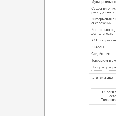
Муниципальные
Сведения о чис
расходах на оп
Информация о 
обеспечении
Контрольно-на
деятельность
АСП Хворостян
Выборы
Содействие
Терроризм и э
Прокуратура р
СТАТИСТИКА
Онлайн 
Гост
Пользова