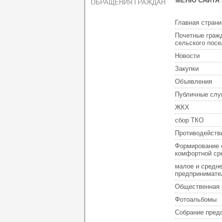
МЕНЮ САЙТА
ОБРАЩЕНИЯ ГРАЖДАН
Главная страни
Почетные граж
сельского пос
Новости
Закупки
Объявления
Публичные слу
ЖКХ
сбор ТКО
Противодейств
Формирование 
комфортной ср
малое и средн
предпринимате
Общественная 
Фотоальбомы
Собрание пред