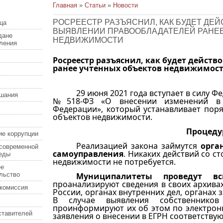
Главная
»
Статьи
»
Новости
РОСРЕЕСТР РАЗЪЯСНИЛ, КАК БУДЕТ ДЕЙ
ца
ВЫЯВЛЕНИИ ПРАВООБЛАДАТЕЛЕЙ РАНЕЕ
дане
НЕДВИЖИМОСТИ
еления
Росреестр разъяснил, как будет дейст
ранее учтенных объектов недвижимос
29 июня 2021 года вступает в силу Ф
шания
№518-ФЗ «О внесении изменений в о
Федерации», который устанавливает пор
объектов недвижимости.
Процеду
ие коррупции
Реализацией закона займутся
орга
современной
самоуправления
. Никаких действий со 
еды
недвижимости не потребуется.
ее
льство
Муниципалитеты проведут в
проанализируют сведения в своих архива
комиссия
России, органах внутренних дел, органах 
В случае выявления собственников
проинформируют их об этом по электронн
ставителей
заявления о внесении в ЕГРН соответству