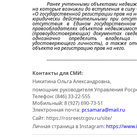
Ранее учтенными объектами недвиж
на которые возникли до вступления в силу
«О государственной регистрации прав на 
юридически действительными при отсутс
отсутствия в Едином государственном
правообладателях объектов недвижимос
(правоудостоверяющих) документах свед
однозначно определить владельца 
удостоверяющего личность), а также от
объекта на регистрацию прав на него.
__________________________________________
Конта
кты для СМИ:
Никитина Ольга Александровна
,
помощник руководителя Управления Росре
Телефон: (846) 33-22-555
Мобильный: 8 (927) 690-73-51
Электронная почта:
pr.samara@mail.ru
Сайт: https://rosreestr.gov.ru/site/
Личная страница в Instagram:
https://www.