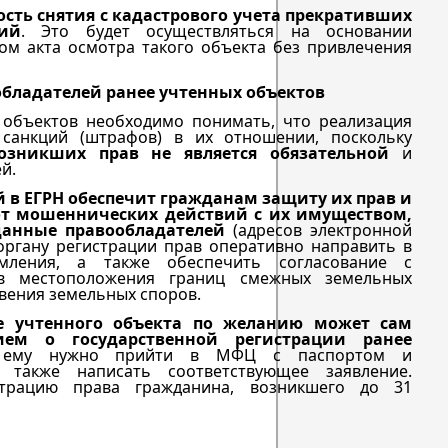
сть снятия с кадастрового учета прекративших
ий
. Это будет осуществляться на основании
м акта осмотра такого объекта без привлечения
бладателей ранее учтенных объектов
 объектов необходимо понимать, что реализация
 санкций (штрафов) в их отношении, поскольку
озникших прав не является обязательной
и
й.
 в ЕГРН обеспечит гражданам защиту их прав и
от мошеннических действий с их имуществом,
данные правообладателей
(адресов электронной
 органу регистрации прав оперативно направить в
мления, а также обеспечить согласование с
ов местоположения границ смежных земельных
вения земельных споров.
ее учтенного объекта по желанию может сам
ием о государственной регистрации ранее
 ему нужно прийти в МФЦ с паспортом и
 также написать соответствующее заявление.
страцию права гражданина, возникшего до 31