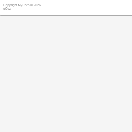
Copyright MyCorp © 2026
uCoz