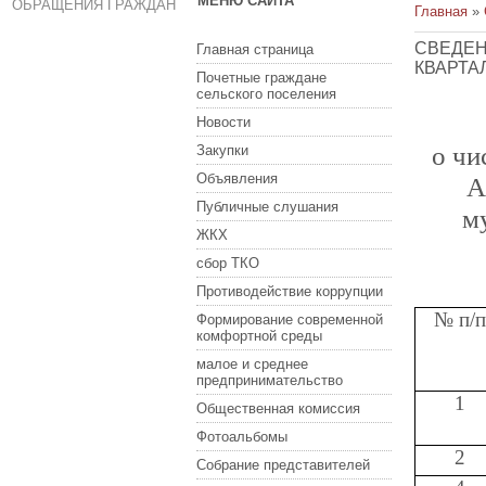
МЕНЮ САЙТА
ОБРАЩЕНИЯ ГРАЖДАН
Главная
»
СВЕДЕН
Главная страница
КВАРТАЛ
Почетные граждане
сельского поселения
Новости
о чи
Закупки
Объявления
А
Публичные слушания
м
ЖКХ
сбор ТКО
Противодействие коррупции
№ п/
Формирование современной
комфортной среды
малое и среднее
предпринимательство
1
Общественная комиссия
Фотоальбомы
2
Собрание представителей