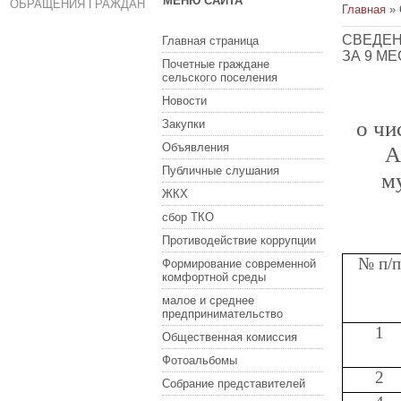
МЕНЮ САЙТА
ОБРАЩЕНИЯ ГРАЖДАН
Главная
»
СВЕДЕН
Главная страница
ЗА 9 МЕ
Почетные граждане
сельского поселения
Новости
о чи
Закупки
Объявления
А
Публичные слушания
м
ЖКХ
сбор ТКО
Противодействие коррупции
№ п/
Формирование современной
комфортной среды
малое и среднее
предпринимательство
1
Общественная комиссия
Фотоальбомы
2
Собрание представителей