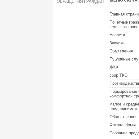
МЕНЮ САЙТА
ОБРАЩЕНИЯ ГРАЖДАН
Главная страни
Почетные граж
сельского пос
Новости
Закупки
Объявления
Публичные слу
ЖКХ
сбор ТКО
Противодейств
Формирование 
комфортной ср
малое и средн
предпринимате
Общественная 
Фотоальбомы
Собрание пред