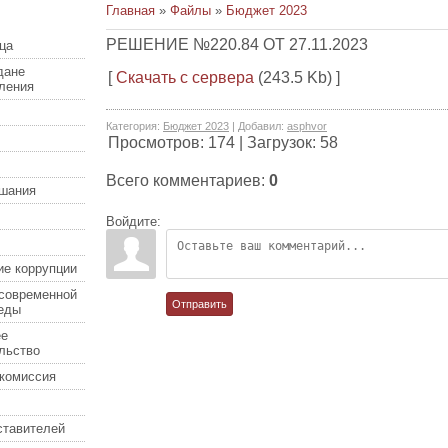
Главная
»
Файлы
»
Бюджет 2023
РЕШЕНИЕ №220.84 ОТ 27.11.2023
ца
дане
[
Скачать с сервера
(243.5 Kb) ]
еления
Категория
:
Бюджет 2023
|
Добавил
:
asphvor
Просмотров
:
174
|
Загрузок
:
58
Всего комментариев
:
0
шания
Войдите:
ие коррупции
современной
Отправить
еды
ее
льство
комиссия
ставителей