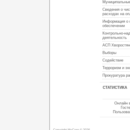
Муниципальные
Сведения о чис
расходах на оп
Информация о 
обеспечении
Контрольно-на
деятельность
АСП Хворостян
Выборы
Содействие
Терроризм и э
Прокуратура р
СТАТИСТИКА
Онлайн 
Гост
Пользова
Copyright MyCorp © 2026