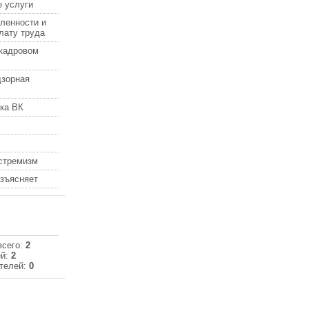
 услуги
ленности и
лату труда
кадровом
дзорная
ка ВК
кстремизм
азъясняет
всего:
2
ей:
2
телей:
0