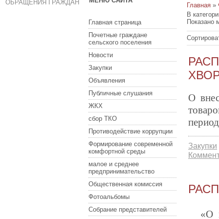
МЕНЮ САЙТА
ОБРАЩЕНИЯ ГРАЖДАН
Главная
»
В категор
Показано 
Главная страница
Почетные граждане
Сортирова
сельского поселения
Новости
РАСП
Закупки
ХВО
Объявления
Публичные слушания
О внес
ЖКХ
товаро
сбор ТКО
период
Противодействие коррупции
Формирование современной
Закупки
комфортной среды
Коммент
малое и среднее
предпринимательство
Общественная комиссия
РАСП
Фотоальбомы
Собрание представителей
«О