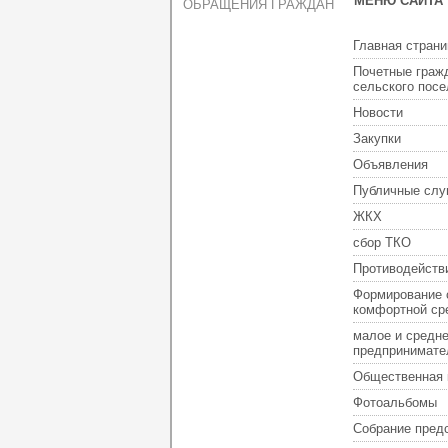
МЕНЮ САЙТА
ОБРАЩЕНИЯ ГРАЖДАН
Главная страни
Почетные граж
сельского пос
Новости
Закупки
Объявления
Публичные слу
ЖКХ
сбор ТКО
Противодейств
Формирование 
комфортной ср
малое и средн
предпринимате
Общественная 
Фотоальбомы
Собрание пред