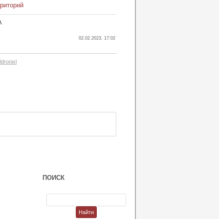
рриторий
А
02.02.2023, 17:02
ldronixl
ПОИСК