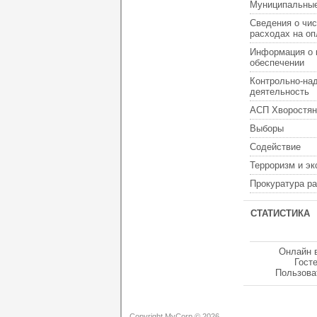
Муниципальные
Сведения о чис
расходах на оп
Информация о 
обеспечении
Контрольно-на
деятельность
АСП Хворостян
Выборы
Содействие
Терроризм и э
Прокуратура р
СТАТИСТИКА
Онлайн 
Гост
Пользова
Copyright MyCorp © 2026