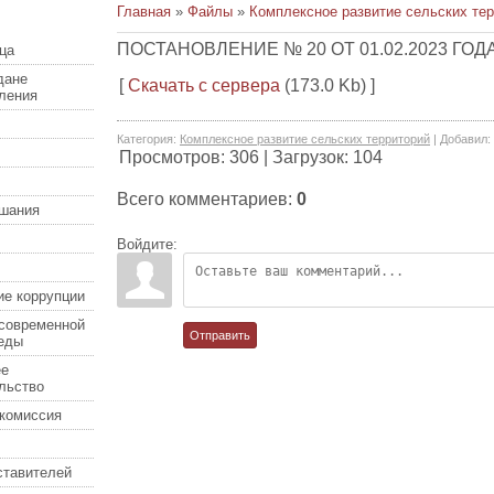
Главная
»
Файлы
»
Комплексное развитие сельских те
ПОСТАНОВЛЕНИЕ № 20 ОТ 01.02.2023 ГОД
ца
дане
[
Скачать с сервера
(173.0 Kb) ]
еления
Категория
:
Комплексное развитие сельских территорий
|
Добавил
:
Просмотров
:
306
|
Загрузок
:
104
Всего комментариев
:
0
шания
Войдите:
ие коррупции
современной
Отправить
еды
ее
льство
комиссия
ставителей