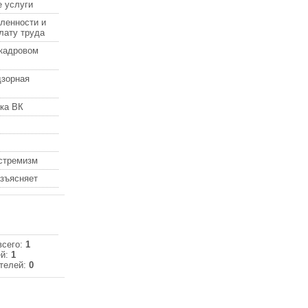
 услуги
ленности и
лату труда
кадровом
дзорная
ка ВК
кстремизм
азъясняет
всего:
1
ей:
1
телей:
0