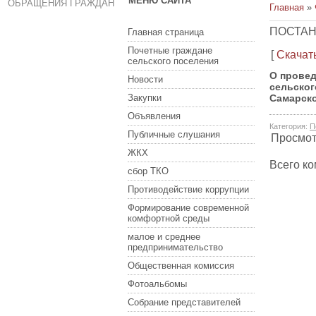
МЕНЮ САЙТА
ОБРАЩЕНИЯ ГРАЖДАН
Главная
»
ПОСТАН
Главная страница
Почетные граждане
[
Скачат
сельского поселения
О провед
Новости
сельског
Закупки
Самарско
Объявления
Категория
:
П
Публичные слушания
Просмо
ЖКХ
Всего к
сбор ТКО
Противодействие коррупции
Формирование современной
комфортной среды
малое и среднее
предпринимательство
Общественная комиссия
Фотоальбомы
Собрание представителей