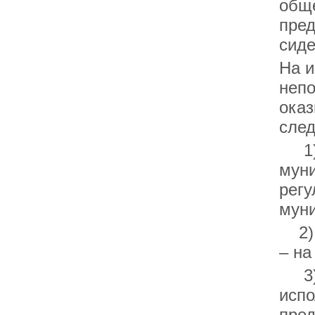
обще
пред
сиде
На 
непо
оказ
сле
1) 
мун
регу
муни
2) т
– на
3) 
испо
пред