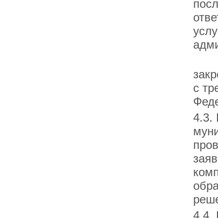
посл
отве
услу
адми
4.2
закр
с тр
Фед
4.3.
муни
пров
заяв
комп
обр
реше
4.4.