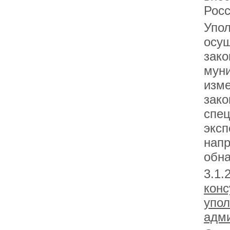
Росс
Упо
осущ
зако
муни
изме
зако
спец
эксп
напр
обна
3.
конс
упо
адми