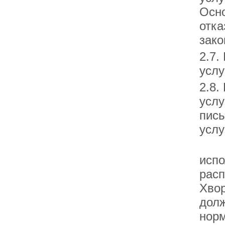
Осно
отка
зако
2.7.
услу
2.8.
услу
пис
услу
Инф
испо
расп
Хвор
долж
норм