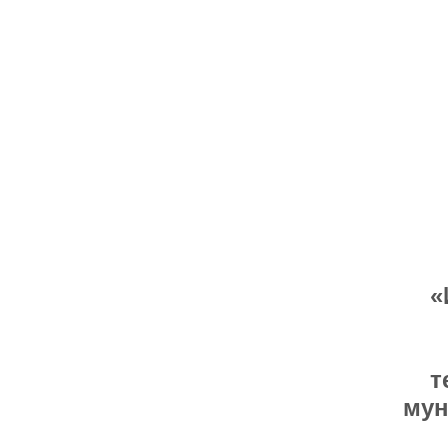
«
т
мун