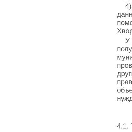
4) 
данн
пом
Хвор
У у
полу
муни
пров
друг
прав
объе
нужд
4.1.