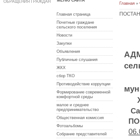
МЕНЮ САЙТА
ОБРАЩЕНИЯ ГРАЖДАН
Главная
»
ПОСТАН
Главная страница
Почетные граждане
сельского поселения
Новости
Закупки
Объявления
АД
Публичные слушания
сел
ЖКХ
Хв
сбор ТКО
Противодействие коррупции
мун
Формирование современной
комфортной среды
Хв
малое и среднее
Сам
предпринимательство
Общественная комиссия
ПО
Фотоальбомы
06.
Собрание представителей