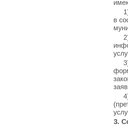
имею
1) 
в со
муни
2) п
инф
услу
3) 
форм
зако
заяв
4) 
(пре
услу
3. 