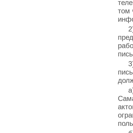
теле
том 
инф
2) 
пред
рабо
пись
3) п
пись
долж
а) 
Сама
акто
огра
поль