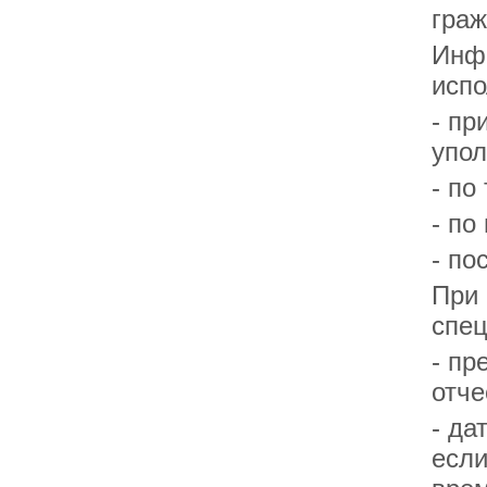
граж
Инфо
испо
- пр
упол
- по
- по
- по
При 
спец
- пр
отче
- да
если