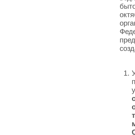
быто
октя
орга
Феде
пред
созд