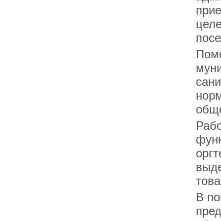
прие
целе
посе
Пом
муни
сани
норм
обще
Рабо
фун
оргт
выде
това
В по
пред