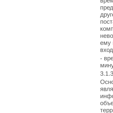
врем
пред
друг
пост
комп
нево
ему 
вход
- вр
мину
3.1.
Осно
явля
инфо
объе
терр