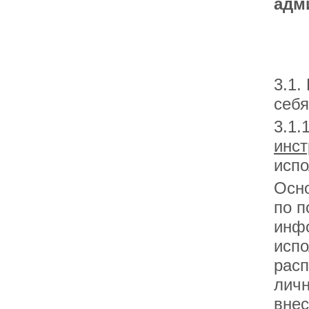
адм
3.1.
себ
3.1.
инст
испо
Осн
по п
инф
испо
расп
личн
внес