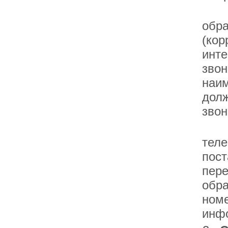
При
обра
(кор
инте
звон
наим
долж
звон
При
теле
пост
пере
обр
номе
инф