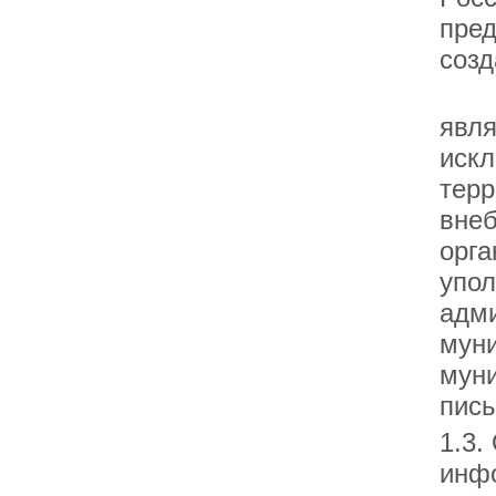
пред
созд
1.2
явля
искл
терр
внеб
орга
упол
адми
муни
муни
пись
1.3.
инфо