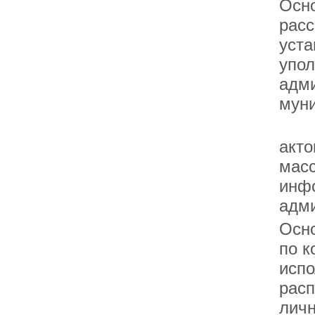
Осн
расс
уста
упо
адми
муни
Дов
акто
мас
инф
адми
Осн
по к
испо
расп
личн