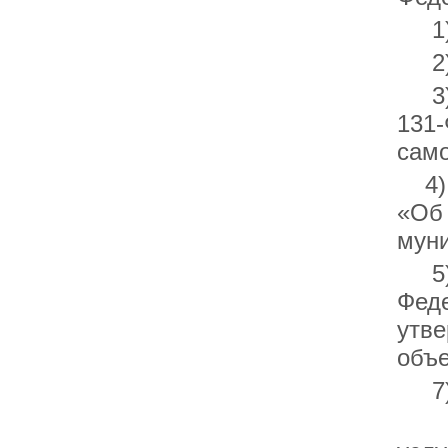
1) 
2) 
3) 
131-
само
4) 
«Об 
муни
5) 
Феде
утве
объе
7) 
2.4