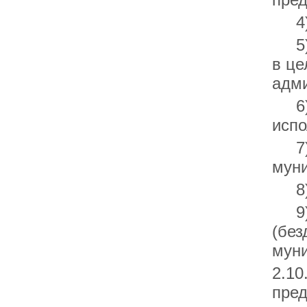
4) 
5) 
в це
адми
6) 
испо
7) 
муни
8) 
9) 
(без
муни
2.10
пред