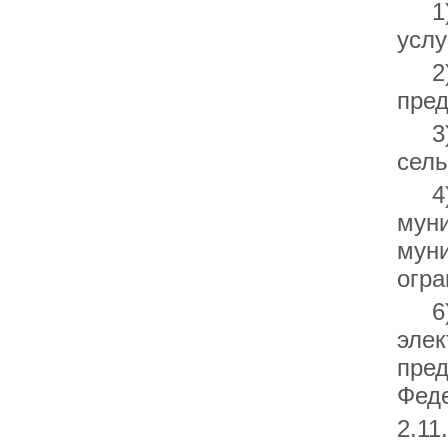
1) 
услу
2) 
пред
3) 
сель
4) 
муни
муни
огра
6) 
элек
пред
Феде
2.11