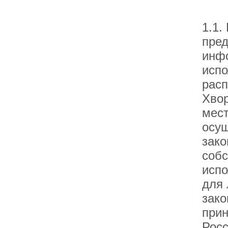
1.1.
пред
инф
испо
расп
Хвор
мест
осущ
зако
собс
испо
для 
зако
прин
Росс