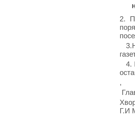
2. П
поря
посе
3.Н
газе
4. 
оста
,
Глав
Г.И 