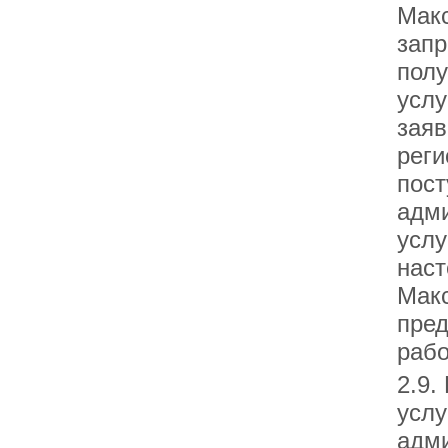
Макс
запр
полу
услу
заяв
реги
пост
адм
услу
наст
Макс
пред
рабо
2.9.
услу
адми