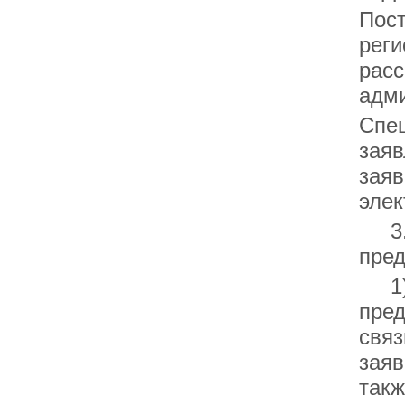
Пост
реги
расс
адми
Спец
заяв
заяв
элек
3.2
пре
1) 
пред
связ
заяв
так