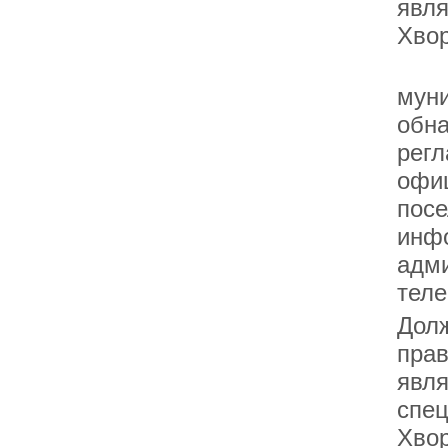
явля
Хвор
Инф
муни
обна
регл
офиц
посе
инфо
адми
тел
Дол
прав
явл
спец
Хвор