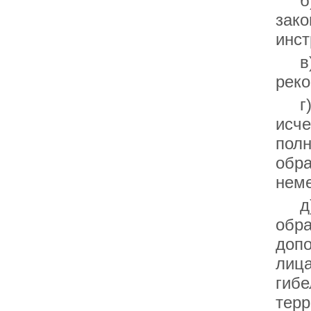
б) 
зако
инст
в) в
реко
г) п
исче
полн
обр
неме
д) 
обра
допо
лица
гибе
терр