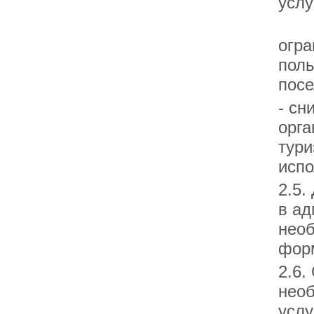
услу
- п
огра
поль
посе
- сн
орга
тури
испо
2.5.
в ад
необ
фор
2.6.
нео
услу