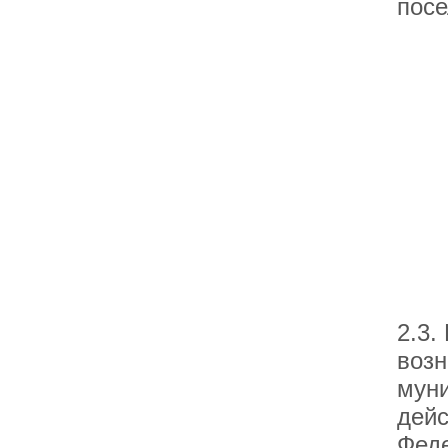
посе
2.3.
возн
муни
дей
Фед