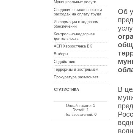
Муниципальные услуги
Сведения о численности и
Об у
расходах на оплату труда
пре
Информация о кадровом
обеспечении
усл
Контрольно-надзорная
огр
деятельность
общ
АСП Хворостянка ВК
тер
Выборы
мун
Содействие
обл
Терроризм и экстремизм
Прокуратура разъясняет
В це
СТАТИСТИКА
муни
пред
Онлайн всего:
1
Гостей:
1
Росс
Пользователей:
0
водн
водн