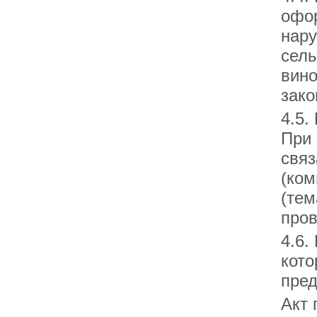
офо
нару
сель
вино
зако
4.5.
При 
связ
(ком
(тем
пров
4.6.
кото
пред
Акт 