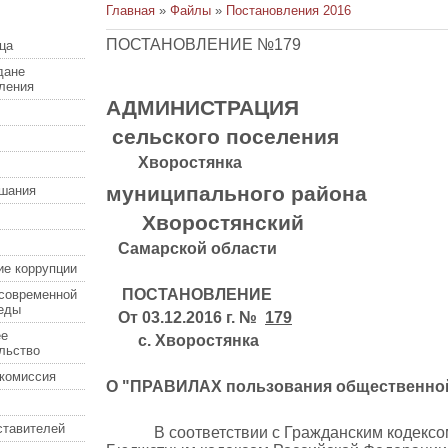
Главная
»
Файлы
»
Постановления 2016
ПОСТАНОВЛЕНИЕ №179
ца
дане
еления
АДМИНИСТРАЦИЯ
сельского поселения
Хворостянка
муниципального района
шания
Хворостянский
Самарской области
ие коррупции
ПОСТАНОВЛЕНИЕ
современной
еды
От 03.12.2016 г. №
179
ее
с. Хворостянка
льство
комиссия
О "ПРАВИЛАХ пользования общественной
ставителей
В соответствии с Гражданским кодексом