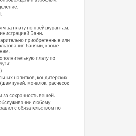
деление.
:
 за плату по прейскурантам,
инистрацией Бани.
рительно приобретенные или
ользования банями, кроме
нам.
полнительную плату по
луги:
)
льных напитков, кондитерских
 (шампуней, мочалок, расчесок
за сохранность вещей.
обслуживании любому
равил с обязательством по