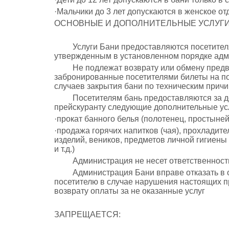
·Мальчики до 3 лет допускаются в женское от
ОСНОВНЫЕ И ДОПОЛНИТЕЛЬНЫЕ УСЛУГИ
Услуги Бани предоставляются посетителям
утвержденным в установленном порядке адм
Не подлежат возврату или обмену предва
забронированные посетителями билеты на п
случаев закрытия бани по техническим причи
Посетителям бань предоставляются за до
прейскуранту следующие дополнительные ус
·прокат банного белья (полотенец, простыней
·продажа горячих напитков (чая), прохладите
изделий, веников, предметов личной гигиены
и т.д.)
Администрация не несет ответственности 
Администрация Бани вправе отказать в 
посетителю в случае нарушения настоящих п
возврату оплаты за не оказанные услуг
ЗАПРЕЩАЕТСЯ: