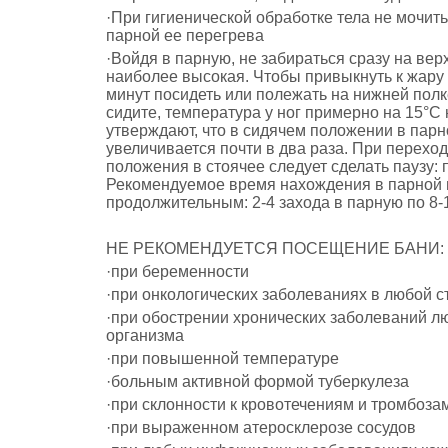
·При гигиенической обработке тела не мочить
парной ее перегрева
·Войдя в парную, не забираться сразу на вер
наиболее высокая. Чтобы привыкнуть к жару 
минут посидеть или полежать на нижней полке
сидите, температура у ног примерно на 15°C 
утверждают, что в сидячем положении в парн
увеличивается почти в два раза. При переход
положения в стоячее следует сделать паузу: 
Рекомендуемое время нахождения в парной 
продолжительным: 2-4 захода в парную по 8-1
НЕ РЕКОМЕНДУЕТСЯ ПОСЕЩЕНИЕ БАНИ:
·при беременности
·при онкологических заболеваниях в любой с
·при обострении хронических заболеваний л
организма
·при повышенной температуре
·больным активной формой туберкулеза
·при склонности к кровотечениям и тромбоза
·при выраженном атеросклерозе сосудов