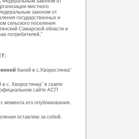
, Федеральным законом от
рганизации местного
Федеральным законом от
вления государственных и
ом сельского поселения
тянский Самарской области и
ав потребителей,"
Т:
венной
баней в с.Хворостянка"
в с. Хворостянка" в газете
а официальном сайте АСП
 с момента его опубликования.
вления оставляю за собой.