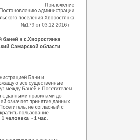
Приложение
 Постановлению администрации
льского поселения Хворостянка
№
179 от 03.12.2016 г.
 баней в с.Хворостянка
кий Самарской области
истрацией Бани и
ержащую все существенные
уг между Баней и Посетителем.
с данными правилами до
ей означает принятие данных
Посетитель, не согласный с
кратить пользование
 человека - 1 час.
:
 сопровождении взрослых.