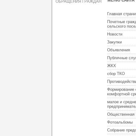
МЕНЮ САЙТА
ОБРАЩЕНИЯ ГРАЖДАН
Главная страни
Почетные граж
сельского пос
Новости
Закупки
Объявления
Публичные слу
ЖКХ
сбор ТКО
Противодейств
Формирование 
комфортной ср
малое и средн
предпринимате
Общественная 
Фотоальбомы
Собрание пред