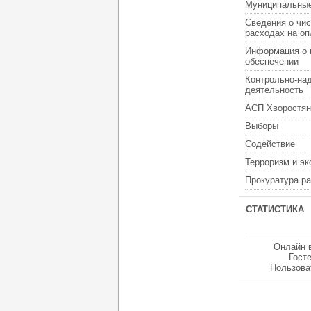
Муниципальные
Сведения о чис
расходах на оп
Информация о 
обеспечении
Контрольно-на
деятельность
АСП Хворостян
Выборы
Содействие
Терроризм и э
Прокуратура р
СТАТИСТИКА
Онлайн 
Гост
Пользова