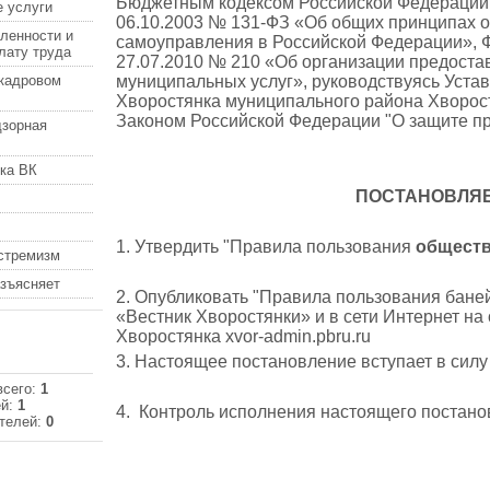
Бюджетным кодексом Российской Федерации
 услуги
06.10.2003 № 131-ФЗ «Об общих принципах о
ленности и
самоуправления в Российской Федерации», 
лату труда
27.07.2010 № 210 «Об организации предоста
кадровом
муниципальных услуг», руководствуясь Устав
Хворостянка муниципального района Хворос
Законом Российской Федерации "О защите пр
дзорная
ка ВК
ПОСТАНОВЛЯЕ
1. Утвердить "Правила пользования
общест
кстремизм
азъясняет
2. Опубликовать "Правила пользования баней 
«Вестник Хворостянки» и в сети Интернет н
Хворостянка xvor-admin.pbru.ru
3. Настоящее постановление вступает в силу
всего:
1
ей:
1
4. Контроль исполнения настоящего постано
телей:
0