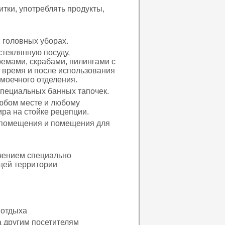
тки, употреблять продукты,
, головных уборах.
стеклянную посуду,
ремами, скрабами, пилингами с
 время и после использования
моечного отделения.
специальных банных тапочек.
любом месте и любому
ира на стойке рецепции.
 помещения и помещения для
ючением специально
щей территории
 отдыха
а другим посетителям