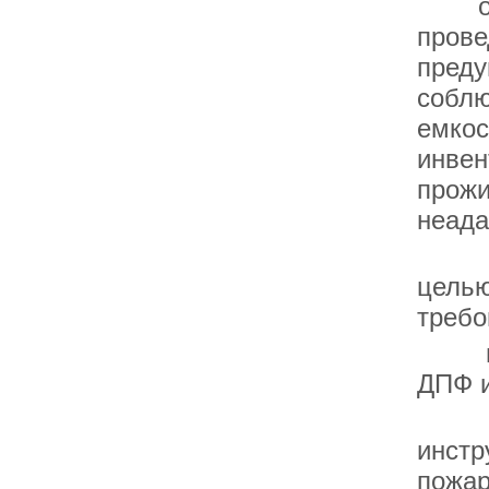
обхо
прове
преду
соблю
емкос
инвен
прожи
неада
рейд
целью
требо
патр
ДПФ 
пров
инстр
пожар