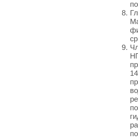
по
Гл
Ма
фи
ср
Чл
НП
пр
14
пр
во
ре
по
ги
ра
по