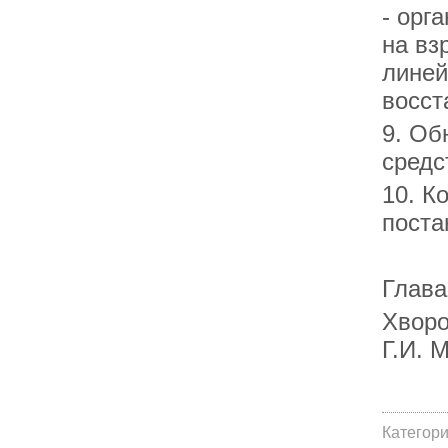
- орг
на вз
линей
восст
9. Об
средс
10. К
поста
Глава
Х
Г.
Категор