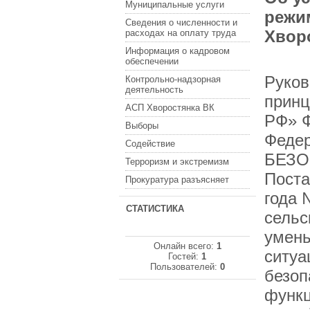
Муниципальные услуги
режи
Сведения о численности и
Хвор
расходах на оплату труда
Информация о кадровом
обеспечении
Руков
Контрольно-надзорная
деятельность
принц
АСП Хворостянка ВК
РФ» Ф
Выборы
Феде
Содействие
БЕЗОП
Терроризм и экстремизм
Поста
Прокуратура разъясняет
года 
СТАТИСТИКА
сельс
умень
Онлайн всего:
1
ситуа
Гостей:
1
Пользователей:
0
безоп
функц