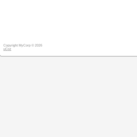
Copyright MyCorp © 2026
uCoz