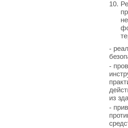
Ре
пр
не
фо
те
- реа
безоп
- про
инстр
практ
дейст
из зд
- при
проти
средс