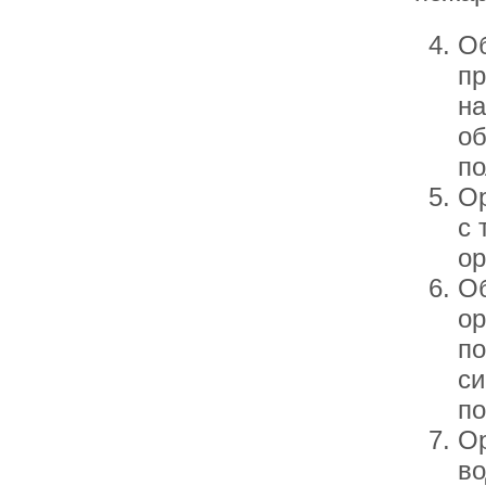
Об
пр
на
об
по
Ор
с 
ор
Об
ор
по
си
по
Ор
во