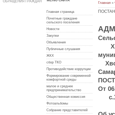
МЕНЮ САЙТА
ОБРАЩЕНИЯ ГРАЖДАН
Главная
»
ПОСТАН
Главная страница
Почетные граждане
сельского поселения
АДМ
Новости
Закупки
Сель
Объявления
Хво
Публичные слушания
муни
ЖКХ
Хвор
сбор ТКО
Противодействие коррупции
Сама
Формирование современной
ПОС
комфортной среды
малое и среднее
От 06
предпринимательство
с.Х
Общественная комиссия
Фотоальбомы
Собрание представителей
Об у