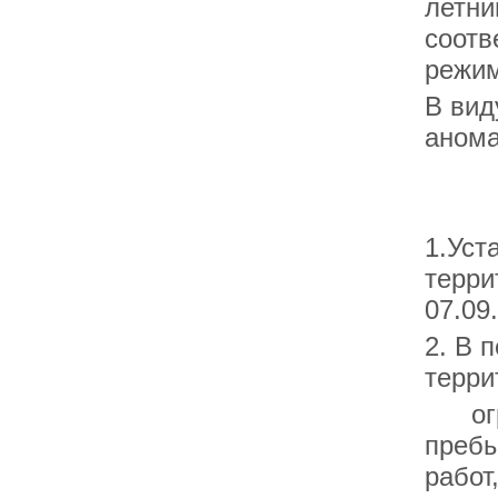
летни
соотв
режим
В вид
анома
1.Уст
терри
07.09.
2. В 
терри
огран
пребы
работ