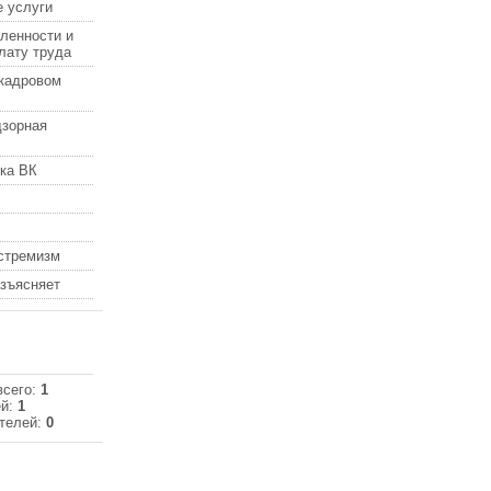
 услуги
ленности и
лату труда
кадровом
дзорная
ка ВК
кстремизм
азъясняет
всего:
1
ей:
1
телей:
0