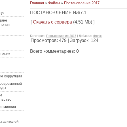
Главная
»
Файлы
»
Постановления 2017
ПОСТАНОВЛЕНИЕ №67.1
ца
дане
[
Скачать с сервера
(4.51 Mb) ]
еления
Категория
:
Постановления 2017
|
Добавил
:
ldronixl
Просмотров
:
479
|
Загрузок
:
124
Всего комментариев
:
0
шания
ие коррупции
современной
еды
ее
льство
комиссия
ставителей