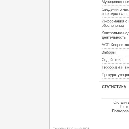
Муниципальные
Сведения о чис
расходах на оп
Информация о 
обеспечении
Контрольно-на
деятельность
АСП Хворостян
Выборы
Содействие
Терроризм и э
Прокуратура р
СТАТИСТИКА
Онлайн 
Гост
Пользова
Copyright MyCorp © 2026