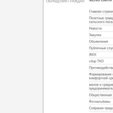
МЕНЮ САЙТА
ОБРАЩЕНИЯ ГРАЖДАН
Главная страни
Почетные граж
сельского пос
Новости
Закупки
Объявления
Публичные слу
ЖКХ
сбор ТКО
Противодейств
Формирование 
комфортной ср
малое и средн
предпринимате
Общественная 
Фотоальбомы
Собрание пред