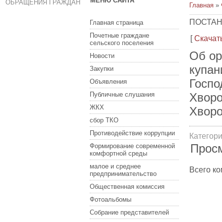
МЕНЮ САЙТА
ОБРАЩЕНИЯ ГРАЖДАН
Главная
»
ПОСТАН
Главная страница
Почетные граждане
[
Скачат
сельского поселения
Об ор
Новости
купан
Закупки
Госпо
Объявления
Публичные слушания
Хворо
ЖКХ
Хворо
сбор ТКО
Противодействие коррупции
Категор
Прос
Формирование современной
комфортной среды
малое и среднее
Всего к
предпринимательство
Общественная комиссия
Фотоальбомы
Собрание представителей