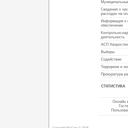
Муниципальные
Сведения о чис
расходах на оп
Информация о 
обеспечении
Контрольно-на
деятельность
АСП Хворостян
Выборы
Содействие
Терроризм и э
Прокуратура р
СТАТИСТИКА
Онлайн 
Гост
Пользова
Copyright MyCorp © 2026