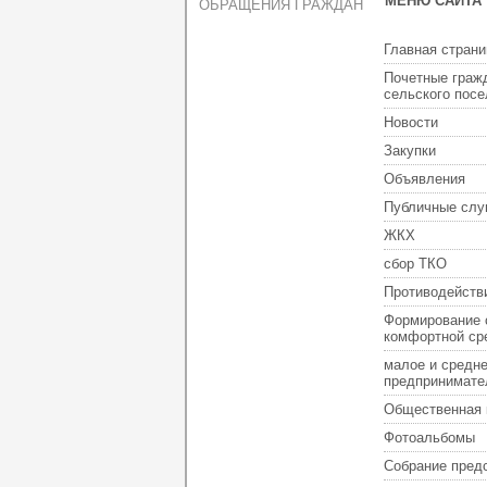
МЕНЮ САЙТА
ОБРАЩЕНИЯ ГРАЖДАН
Главная страни
Почетные граж
сельского пос
Новости
Закупки
Объявления
Публичные слу
ЖКХ
сбор ТКО
Противодейств
Формирование 
комфортной ср
малое и средн
предпринимате
Общественная 
Фотоальбомы
Собрание пред