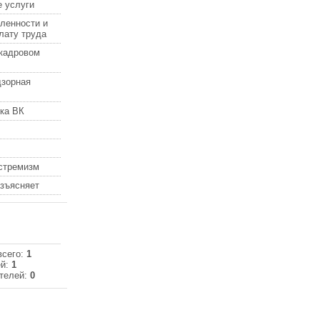
 услуги
ленности и
лату труда
кадровом
дзорная
ка ВК
кстремизм
азъясняет
всего:
1
ей:
1
телей:
0