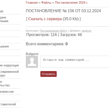
Главная
»
Файлы
»
Постановления 2024 г.
ПОСТАНОВЛЕНИЕ № 156 ОТ 03.12.2024
ца
дане
[
Скачать с сервера
(35.0 Kb) ]
еления
Категория
:
Постановления 2024 г.
|
Добавил
:
asphvor
Просмотров
:
116
|
Загрузок
:
46
Всего комментариев
:
0
шания
Войдите:
ие коррупции
современной
Отправить
еды
ее
льство
комиссия
ставителей