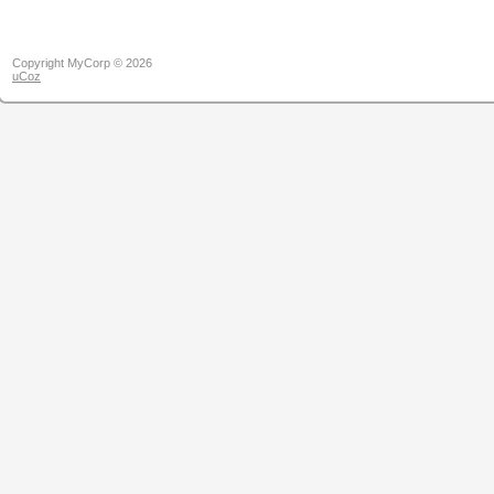
Copyright MyCorp © 2026
uCoz