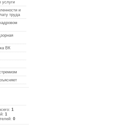
 услуги
ленности и
лату труда
кадровом
дзорная
ка ВК
кстремизм
азъясняет
всего:
1
ей:
1
телей:
0