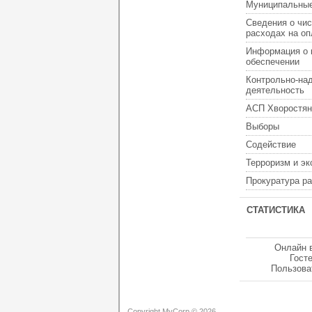
Муниципальные
Сведения о чис
расходах на оп
Информация о 
обеспечении
Контрольно-на
деятельность
АСП Хворостян
Выборы
Содействие
Терроризм и э
Прокуратура р
СТАТИСТИКА
Онлайн 
Гост
Пользова
Copyright MyCorp © 2026