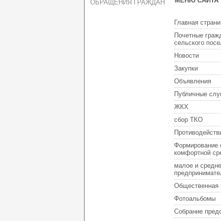
МЕНЮ САЙТА
ОБРАЩЕНИЯ ГРАЖДАН
Главная страни
Почетные граж
сельского пос
Новости
Закупки
Объявления
Публичные слу
ЖКХ
сбор ТКО
Противодейств
Формирование 
комфортной ср
малое и средн
предпринимате
Общественная 
Фотоальбомы
Собрание пред