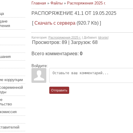
Главная
»
Файлы
»
Распоряжения 2025 г.
РАСПОРЯЖЕНИЕ 41.1 ОТ 19.05.2025
ца
дане
[
Скачать с сервера
(920.7 Kb) ]
еления
Категория
:
Распоряжения 2025 г.
|
Добавил
:
ldronixl
Просмотров
:
89
|
Загрузок
:
68
Всего комментариев
:
0
шания
Войдите:
ие коррупции
современной
Отправить
еды
ее
льство
комиссия
ставителей