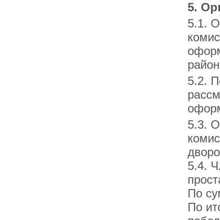
5. Ор
5.1. 
комис
оформ
район
5.2. 
рассм
оформ
5.3. 
комис
дворо
5.4. 
прост
По су
По ит