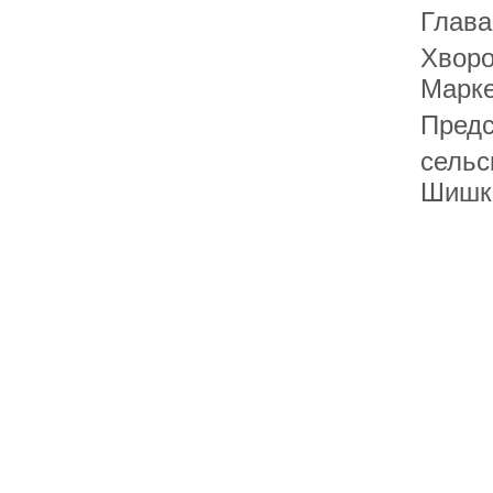
Глава
Х
Марк
Предс
сел
Шишк