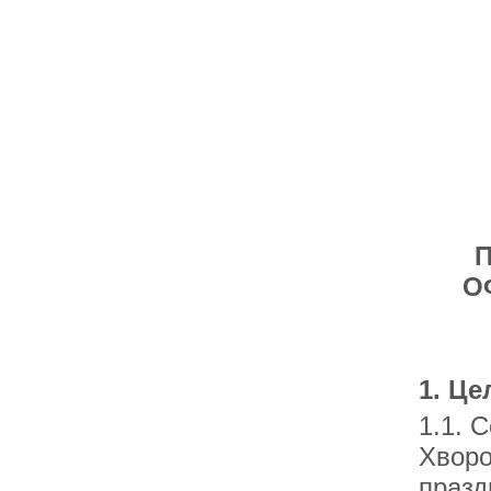
О
1. Це
1.1. 
Хворо
празд