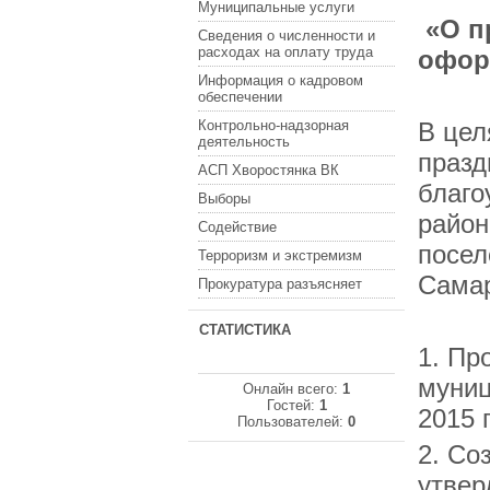
Муниципальные услуги
«О п
Сведения о численности и
расходах на оплату труда
офор
Информация о кадровом
обеспечении
Контрольно-надзорная
В цел
деятельность
празд
АСП Хворостянка ВК
благо
Выборы
район
Содействие
посел
Терроризм и экстремизм
Самар
Прокуратура разъясняет
СТАТИСТИКА
1. Пр
муниц
Онлайн всего:
1
Гостей:
1
2015 
Пользователей:
0
2. Со
утвер