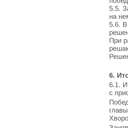
побед
5.5. 
на не
5.6. 
решен
При р
реша
Решен
6. Ит
6.1. 
с при
Побед
главы
Хворо
Заняв