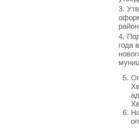
3. Ут
оформ
район
4. По
года 
новог
муниц
Оп
Хв
ад
Х
На
оп