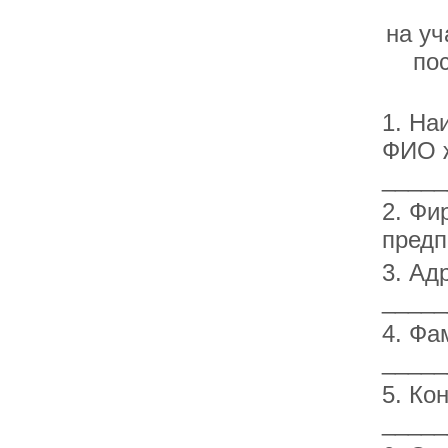
на уч
по
1. На
ФИО ж
_____
2. Фи
предп
3. Ад
_____
4. Фа
_____
5. Ко
_____