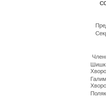
С
Предс
Секре
Члены
Шишки
Хворо
Галим
Хворо
Поляк