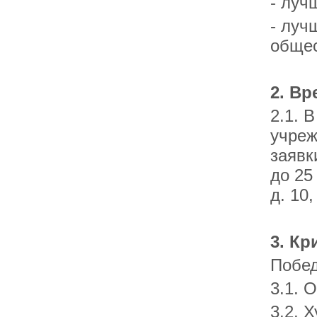
- луч
- луч
общес
2. В
2.1. 
учреж
заявк
до 25
д. 10
3. Кр
Побед
3.1. 
3.2. 