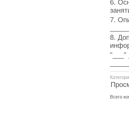
6. Ос
занят
7. Оп
_____
8. До
инфор
"___"
_____
Категор
Прос
Всего к