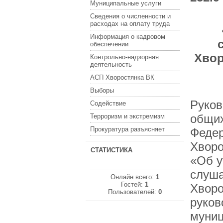
Муниципальные услуги
Сведения о численности и
расходах на оплату труда
Информация о кадровом
обеспечении
Хвор
Контрольно-надзорная
деятельность
АСП Хворостянка ВК
Выборы
Руков
Содействие
общих
Терроризм и экстремизм
Прокуратура разъясняет
Федер
Хворо
СТАТИСТИКА
«Об у
слуша
Онлайн всего:
1
Гостей:
1
Хворо
Пользователей:
0
руков
муниц