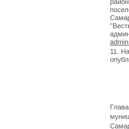
район
посел
Самар
"Вест
админ
admin
11. Н
опубл
Глава
муниц
Са