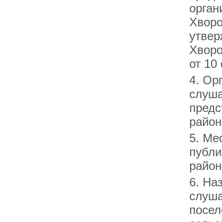
орган
Хворо
утвер
Хворо
от 10
4. Ор
слуша
предс
район
5. Ме
публи
район
6. На
слуша
посел