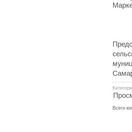
Марк
Предс
сельс
муниц
Сам
Категор
Прос
Всего к