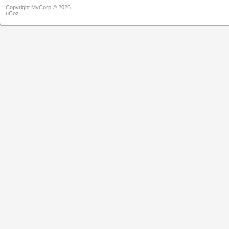
Copyright MyCorp © 2026
uCoz