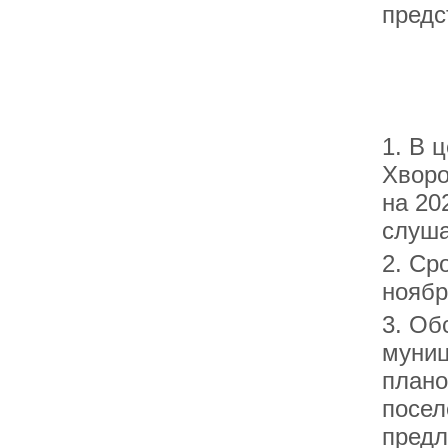
предс
1. В 
Хворо
на 20
слуша
2. Ср
ноябр
3. Об
муниц
плано
посел
предл