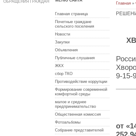
МЕНЮ САЙТА
ОБРАЩЕНИЯ ГРАЖДАН
Главная
»
РЕШЕНИ
Главная страница
Почетные граждане
сельского поселения
Новости
Х
Закупки
Объявления
Росси
Публичные слушания
Хво
ЖКХ
сбор ТКО
9-15-
Противодействие коррупции
_____
Формирование современной
комфортной среды
малое и среднее
предпринимательство
Общественная комиссия
Фотоальбомы
о
Собрание представителей
252.9