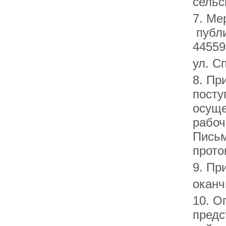
сельс
7. Ме
публи
44559
ул. С
8. Пр
посту
осуще
рабоч
Письм
прото
9. Пр
оканч
10. О
предс