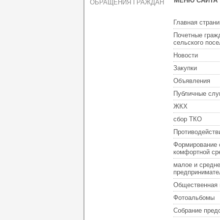
МЕНЮ САЙТА
ОБРАЩЕНИЯ ГРАЖДАН
Главная страни
Почетные граж
сельского пос
Новости
Закупки
Объявления
Публичные слу
ЖКХ
сбор ТКО
Противодейств
Формирование 
комфортной ср
малое и средн
предпринимате
Общественная 
Фотоальбомы
Собрание пред