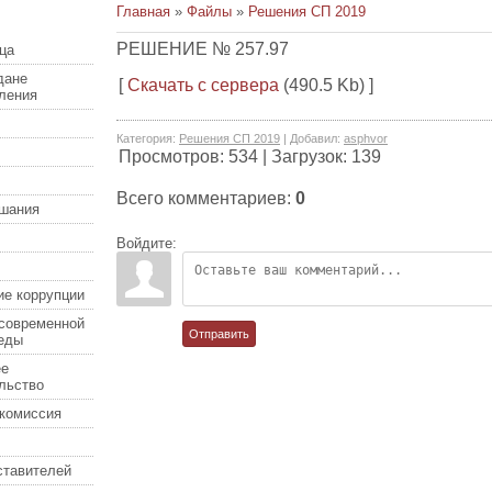
Главная
»
Файлы
»
Решения СП 2019
РЕШЕНИЕ № 257.97
ца
дане
[
Скачать с сервера
(490.5 Kb) ]
еления
Категория
:
Решения СП 2019
|
Добавил
:
asphvor
Просмотров
:
534
|
Загрузок
:
139
Всего комментариев
:
0
шания
Войдите:
ие коррупции
современной
Отправить
еды
ее
льство
комиссия
ставителей