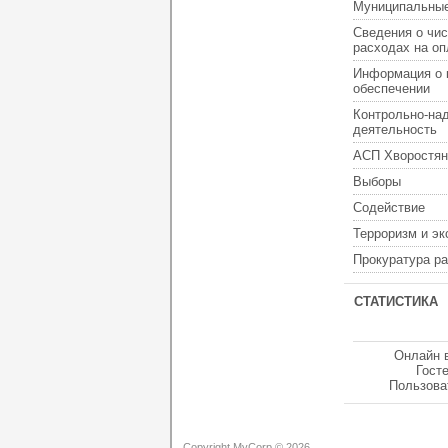
Муниципальные
Сведения о чис
расходах на оп
Информация о 
обеспечении
Контрольно-на
деятельность
АСП Хворостян
Выборы
Содействие
Терроризм и э
Прокуратура р
СТАТИСТИКА
Онлайн 
Гост
Пользова
Copyright MyCorp © 2026