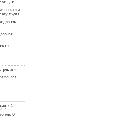
 услуги
ленности и
лату труда
кадровом
дзорная
ка ВК
кстремизм
азъясняет
всего:
1
ей:
1
телей:
0