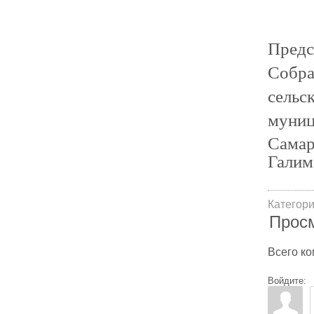
Предс
Собра
сельс
муниц
Са
Галим
Категор
Прос
Всего к
Войдите: