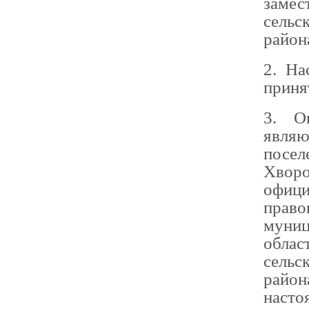
замес
сельс
район
2. На
приня
3. О
являю
посе
Хвор
офиц
право
муниц
обла
сельс
райо
насто