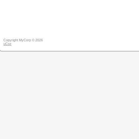
Copyright MyCorp © 2026
uCoz