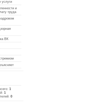
 услуги
ленности и
лату труда
кадровом
дзорная
ка ВК
кстремизм
азъясняет
всего:
1
ей:
1
телей:
0