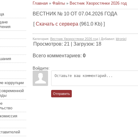
Главная
»
Файлы
»
Вестник Хворостянки 2026 год
ВЕСТНИК № 10 ОТ 07.04.2026 ГОДА
ца
дане
[
Скачать с сервера
(961.0 Kb) ]
еления
Категория
:
Вестник Хворостянки 2026 год
|
Добавил
:
ldronixl
Просмотров
:
21
|
Загрузок
:
18
Всего комментариев
:
0
шания
Войдите:
ие коррупции
современной
Отправить
еды
ее
льство
комиссия
ставителей