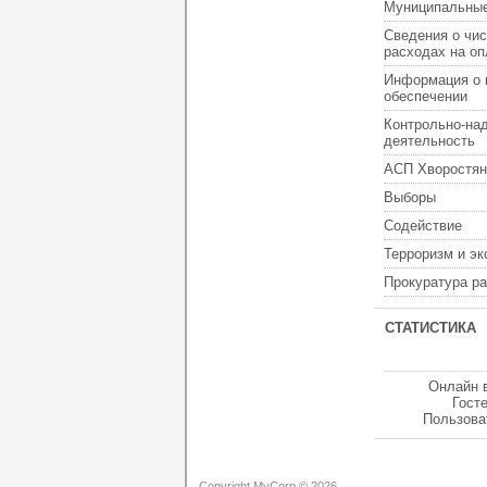
Муниципальные
Сведения о чис
расходах на оп
Информация о 
обеспечении
Контрольно-на
деятельность
АСП Хворостян
Выборы
Содействие
Терроризм и э
Прокуратура р
СТАТИСТИКА
Онлайн 
Гост
Пользова
Copyright MyCorp © 2026