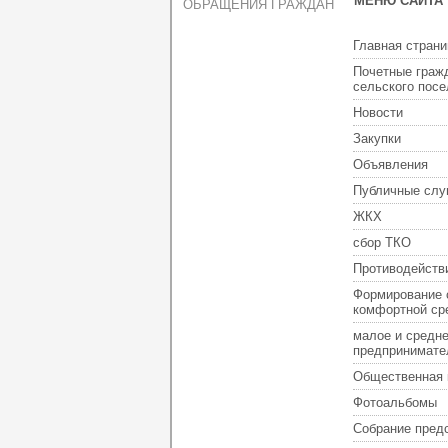
МЕНЮ САЙТА
ОБРАЩЕНИЯ ГРАЖДАН
Главная страни
Почетные граж
сельского пос
Новости
Закупки
Объявления
Публичные слу
ЖКХ
сбор ТКО
Противодейств
Формирование 
комфортной ср
малое и средн
предпринимате
Общественная 
Фотоальбомы
Собрание пред