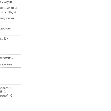
 услуги
ленности и
лату труда
кадровом
дзорная
ка ВК
кстремизм
азъясняет
всего:
1
ей:
1
телей:
0