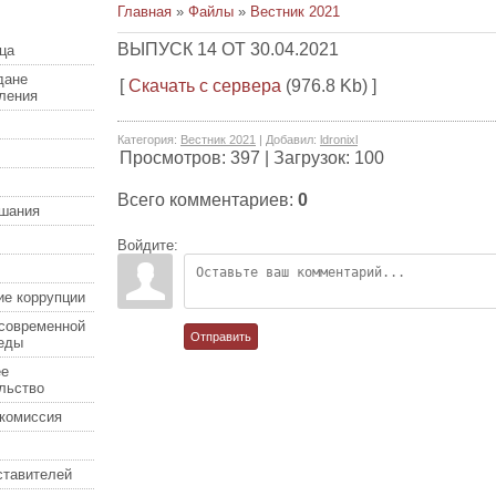
Главная
»
Файлы
»
Вестник 2021
ВЫПУСК 14 ОТ 30.04.2021
ца
дане
[
Скачать с сервера
(976.8 Kb) ]
еления
Категория
:
Вестник 2021
|
Добавил
:
ldronixl
Просмотров
:
397
|
Загрузок
:
100
Всего комментариев
:
0
шания
Войдите:
ие коррупции
современной
Отправить
еды
ее
льство
комиссия
ставителей