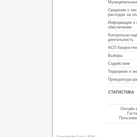
Муниципальные
Сведения о чис
расходах на оп
Информация о 
обеспечении
Контрольно-на
деятельность
АСП Хворостян
Выборы
Содействие
Терроризм и э
Прокуратура р
СТАТИСТИКА
Онлайн 
Гост
Пользова
Copyright MyCorp © 2026