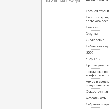
МЕНЮ САЙТА
ОБРАЩЕНИЯ ГРАЖДАН
Главная страни
Почетные граж
сельского пос
Новости
Закупки
Объявления
Публичные слу
ЖКХ
сбор ТКО
Противодейств
Формирование 
комфортной ср
малое и средн
предпринимате
Общественная 
Фотоальбомы
Собрание пред