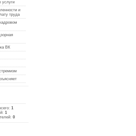
 услуги
ленности и
лату труда
кадровом
дзорная
ка ВК
кстремизм
азъясняет
всего:
1
ей:
1
телей:
0