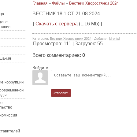
Главная
»
Файлы
»
Вестник Хворостянки 2024
ВЕСТНИК 18.1 ОТ 21.08.2024
ца
дане
[
Скачать с сервера
(1.16 Mb) ]
еления
Категория
:
Вестник Хворостянки 2024
|
Добавил
:
ldronixl
Просмотров
:
111
|
Загрузок
:
55
Всего комментариев
:
0
шания
Войдите:
ие коррупции
современной
Отправить
еды
ее
льство
комиссия
ставителей