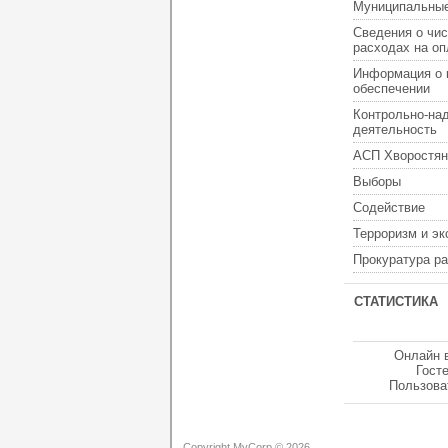
Муниципальные
Сведения о чис
расходах на оп
Информация о 
обеспечении
Контрольно-на
деятельность
АСП Хворостян
Выборы
Содействие
Терроризм и э
Прокуратура р
СТАТИСТИКА
Онлайн 
Гост
Пользова
Copyright MyCorp © 2026