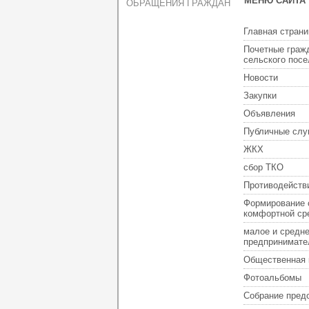
МЕНЮ САЙТА
ОБРАЩЕНИЯ ГРАЖДАН
Главная страни
Почетные граж
сельского пос
Новости
Закупки
Объявления
Публичные слу
ЖКХ
сбор ТКО
Противодейств
Формирование 
комфортной ср
малое и средн
предпринимате
Общественная 
Фотоальбомы
Собрание пред