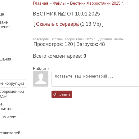
Главная
»
Файлы
»
Вестник Хворостянки 2025 г.
ВЕСТНИК №2 ОТ 10.01.2025
ца
дане
[
Скачать с сервера
(1.13 Mb) ]
еления
Категория
:
Вестник Хворостянки 2025 г.
|
Добавил
:
ldronixl
Просмотров
:
120
|
Загрузок
:
48
Всего комментариев
:
0
шания
Войдите:
ие коррупции
современной
Отправить
еды
ее
льство
комиссия
ставителей