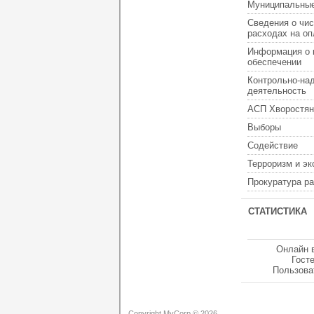
Муниципальные
Сведения о чис
расходах на оп
Информация о 
обеспечении
Контрольно-на
деятельность
АСП Хворостян
Выборы
Содействие
Терроризм и э
Прокуратура р
СТАТИСТИКА
Онлайн 
Гост
Пользова
Copyright MyCorp © 2026