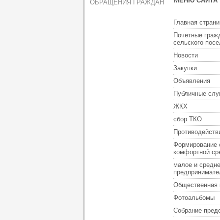
МЕНЮ САЙТА
ОБРАЩЕНИЯ ГРАЖДАН
Главная страни
Почетные граж
сельского пос
Новости
Закупки
Объявления
Публичные слу
ЖКХ
сбор ТКО
Противодейств
Формирование 
комфортной ср
малое и средн
предпринимате
Общественная 
Фотоальбомы
Собрание пред