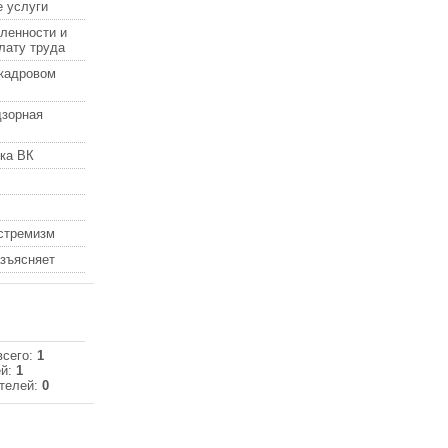
 услуги
ленности и
лату труда
кадровом
дзорная
ка ВК
кстремизм
азъясняет
всего:
1
ей:
1
телей:
0