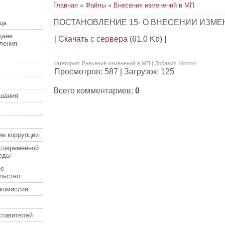
Главная
»
Файлы
»
Внесения изменений в МП
ПОСТАНОВЛЕНИЕ 15- О ВНЕСЕНИИ ИЗМЕ
ца
дане
[
Скачать с сервера
(61.0 Kb) ]
еления
Категория
:
Внесения изменений в МП
|
Добавил
:
ldronixl
Просмотров
:
587
|
Загрузок
:
125
Всего комментариев
:
0
шания
ие коррупции
современной
еды
ее
льство
комиссия
ставителей