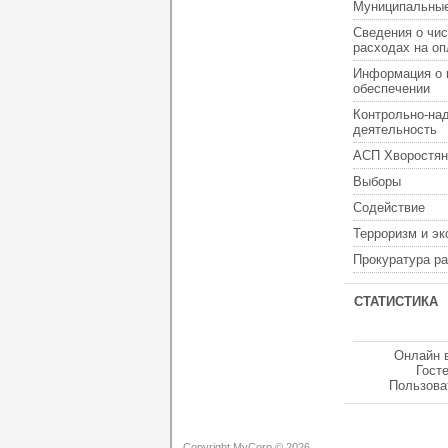
Муниципальные
Сведения о чис
расходах на оп
Информация о 
обеспечении
Контрольно-на
деятельность
АСП Хворостян
Выборы
Содействие
Терроризм и э
Прокуратура р
СТАТИСТИКА
Онлайн 
Гост
Пользова
Copyright MyCorp © 2026