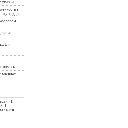
 услуги
ленности и
лату труда
кадровом
дзорная
ка ВК
кстремизм
азъясняет
всего:
1
ей:
1
телей:
0