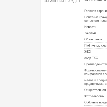
МЕНЮ САЙТА
ОБРАЩЕНИЯ ГРАЖДАН
Главная страни
Почетные граж
сельского пос
Новости
Закупки
Объявления
Публичные слу
ЖКХ
сбор ТКО
Противодейств
Формирование 
комфортной ср
малое и средн
предпринимате
Общественная 
Фотоальбомы
Собрание пред