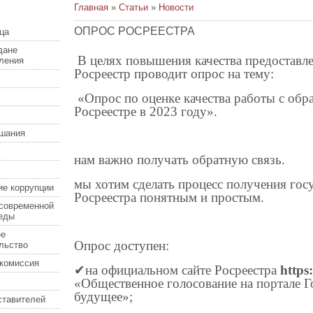
Главная
»
Статьи
»
Новости
ОПРОС РОСРЕЕСТРА
ца
дане
В целях повышения качества предоставле
еления
Росреестр проводит опрос на тему:
«Опрос по оценке качества работы с обр
Росреестре в 2023 году».
шания
нам важно получать обратную связь.
мы хотим сделать процесс получения гос
ие коррупции
Росреестра понятным и простым.
современной
еды
ее
Опрос доступен:
льство
комиссия
✔
на официальном сайте Росреестра
https:
«Общественное голосование на портале 
будущее»;
ставителей