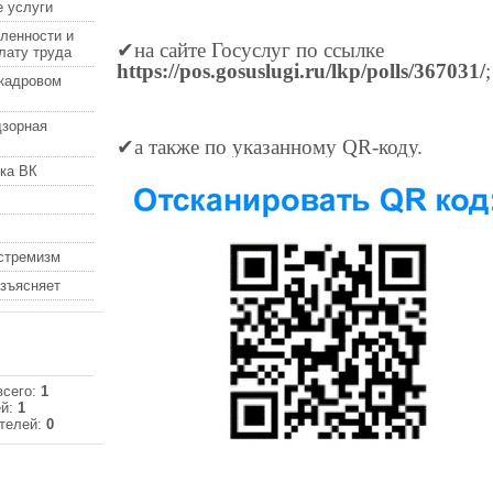
 услуги
ленности и
✔
на сайте Госуслуг по ссылке
лату труда
https://pos.gosuslugi.ru/lkp/polls/367031/
;
кадровом
дзорная
✔
а также по указанному QR-коду.
ка ВК
кстремизм
азъясняет
всего:
1
ей:
1
телей:
0