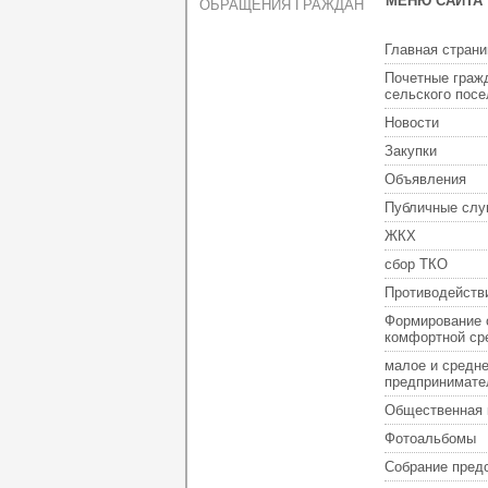
МЕНЮ САЙТА
ОБРАЩЕНИЯ ГРАЖДАН
Главная страни
Почетные граж
сельского пос
Новости
Закупки
Объявления
Публичные слу
ЖКХ
сбор ТКО
Противодейств
Формирование 
комфортной ср
малое и средн
предпринимате
Общественная 
Фотоальбомы
Собрание пред