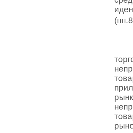
иде
(пп.
торг
непр
това
прил
рынк
непр
това
рыно