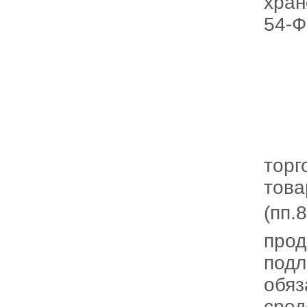
хран
54-Ф
торг
тов
(пп.
прод
под
обяз
сред