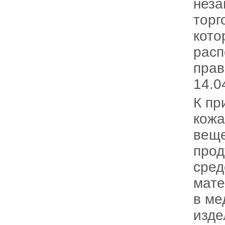
неза
торг
кото
рас
прав
14.0
К пр
кожа
веще
прод
сред
мате
в ме
изде