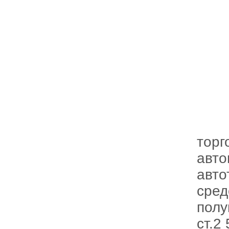
торг
авто
авто
сред
полу
ст.2