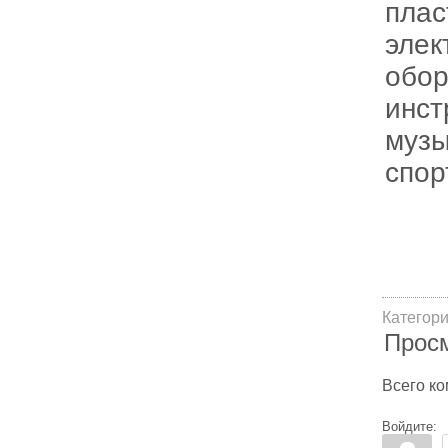
плас
элек
обор
инст
музы
спор
Категор
Прос
Всего к
Войдите: