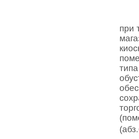
при 
мага
киос
поме
типа
обус
обес
сохр
торг
(пом
(абз