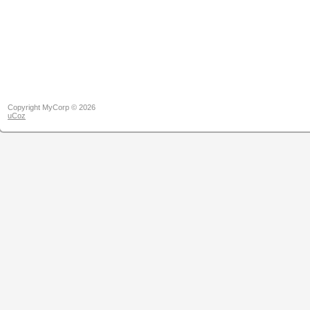
Copyright MyCorp © 2026
uCoz