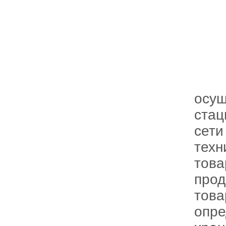
осущ
стац
сети
техн
това
прод
това
опре