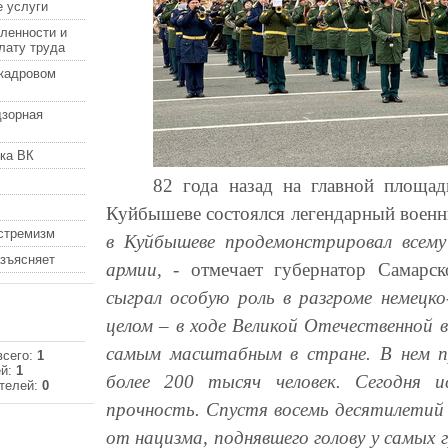
 услуги
ленности и
лату труда
кадровом
дзорная
ка ВК
82 года назад на главной площа
Куйбышеве состоялся легендарный воен
кстремизм
в Куйбышеве продемонстрировал всем
азъясняет
армии,
- отмечает губернатор Самарс
сыграл особую роль в разгроме немецк
целом – в ходе Великой Отечественной 
самым масштабным в стране. В нем п
всего:
1
ей:
1
более 200 тысяч человек.
Сегодня 
телей:
0
прочность. Спустя восемь десятилетий
от нацизма, поднявшего голову у самых 