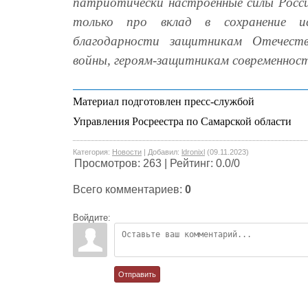
патриотически настроенные силы Росси
только про вклад в сохранение и
благодарности защитникам Отечеств
войны, героям-защитникам современнос
Материал подготовлен пресс-службой
Управления Росреестра по Самарской области
Категория
:
Новости
|
Добавил
:
ldronixl
(09.11.2023)
Просмотров
:
263
|
Рейтинг
:
0.0
/
0
Всего комментариев
:
0
Войдите:
Отправить