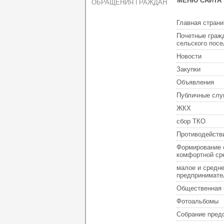
МЕНЮ САЙТА
ОБРАЩЕНИЯ ГРАЖДАН
Главная страни
Почетные граж
сельского пос
Новости
Закупки
Объявления
Публичные слу
ЖКХ
сбор ТКО
Противодейств
Формирование 
комфортной ср
малое и средн
предпринимате
Общественная 
Фотоальбомы
Собрание пред