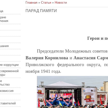
Главная
»
Статьи
»
Новости
ПАРАД ПАМЯТИ
ца
дане
еления
Герои и п
шания
Председатели Молодежных советов 
Валерия Корнилова
и
Анастасия Сар
Приволжского федерального округа, 
ие коррупции
ноября 1941 года.
современной
еды
ее
льство
комиссия
ставителей