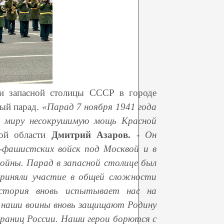
ди запасной столицы СССР в городе
ный парад.
«Парад 7 ноября 1941 года
у миру несокрушимую мощь Красной
кой области
Дмитрий Азаров.
-
Он
о-фашистских войск под Москвой и в
войны. Парад в запасной столице был
риняли участие в общей сложности
история вновь испытывает нас на
 наши воины вновь защищают Родину
границ России. Наши герои борются с