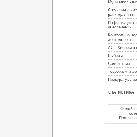
Муниципальные
Сведения о чис
расходах на оп
Информация о 
обеспечении
Контрольно-на
деятельность
АСП Хворостян
Выборы
Содействие
Терроризм и э
Прокуратура р
СТАТИСТИКА
Онлайн 
Гост
Пользова