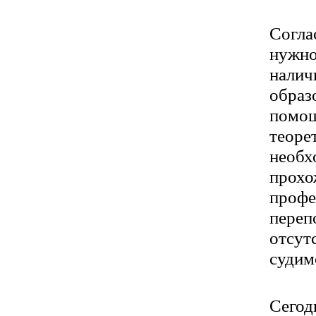
Согла
нужно
налич
образ
помо
теоре
необ
прох
проф
переп
отсут
судим
Сего