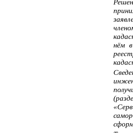
Решен
прин
заявл
чле
кадас
нём в
реес
кадас
Сведе
инжен
получ
(разд
«Серв
сам
сформ