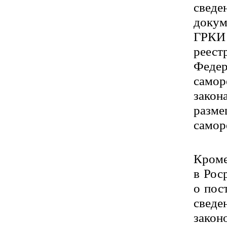
свед
докум
ГРКИ 
реес
Фед
самор
закон
раз
самор
Кроме
в Рос
о пос
све
закон