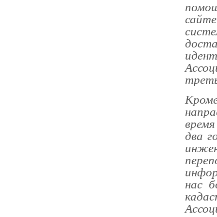
помощ
сайте
систе
доста
иден
Ассоц
треть
Кром
напра
время
два г
инже
пере
инфор
нас б
када
Ассо