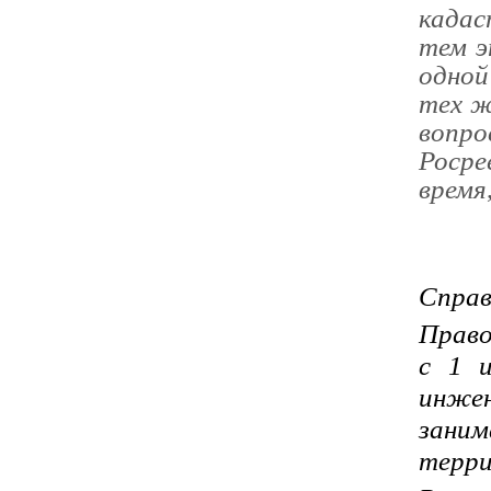
кадас
тем э
одной
тех ж
вопр
Росре
время
Справ
Право
с 1 и
инжен
заним
терри