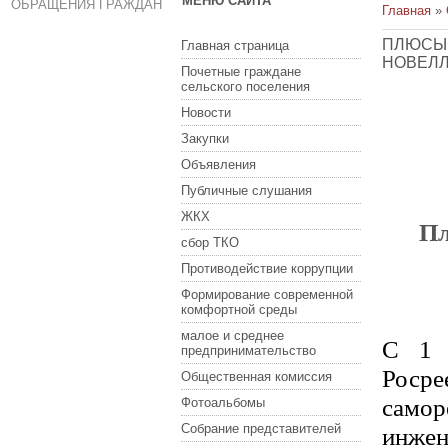
МЕНЮ САЙТА
ОБРАЩЕНИЯ ГРАЖДАН
Главная
»
ПЛЮСЫ 
Главная страница
НОВЕЛЛ
Почетные граждане
сельского поселения
Новости
Закупки
Объявления
Публичные слушания
ЖКХ
Пл
сбор ТКО
Противодействие коррупции
Формирование современной
комфортной среды
малое и среднее
С 1 
предпринимательство
Рос
Общественная комиссия
само
Фотоальбомы
Собрание представителей
инже