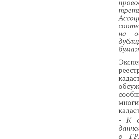
прово
трет
Ассоц
соотв
на о
дубли
бумаж
Экспе
реес
када
обсу
сооб
многи
кадас
-
К с
данно
в ГР