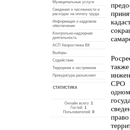
Муниципальные услуги
пред
Сведения о численности и
приня
расходах на оплату труда
када
Информация о кадровом
обеспечении
сокра
Контрольно-надзорная
самар
деятельность
АСП Хворостянка ВК
Выборы
Росре
Содействие
такж
Терроризм и экстремизм
инжен
Прокуратура разъясняет
СРО К
СТАТИСТИКА
одн
госуд
Онлайн всего:
1
сведе
Гостей:
1
Пользователей:
0
право
терр