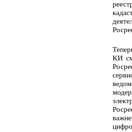
реест
када
деят
Росрее
Тепер
КИ см
Росре
серви
ведом
модер
элект
Росре
важн
цифро