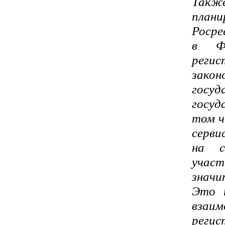
Также
план
Росре
в Фе
рег
зак
госу
госуд
том ч
серви
на с
участ
значи
Это п
взаим
реги