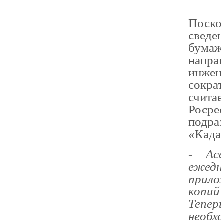
Поско
свед
бумаж
напра
инжен
сокра
счита
Росре
подр
«Када
-
Ас
ежедн
прил
копий
Тепер
необх