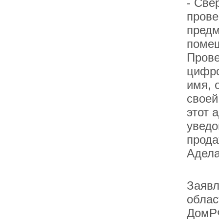
- Све
прове
предм
помещ
Прове
цифро
имя, 
своей
этот 
уведо
прода
Адела
Заявл
облас
ДомРФ