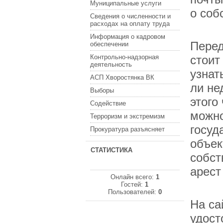
Муниципальные услуги
о соб
Сведения о численности и
расходах на оплату труда
Информация о кадровом
Перед
обеспечении
Контрольно-надзорная
стоит
деятельность
узнат
АСП Хворостянка ВК
ли не
Выборы
этого 
Содействие
можно
Терроризм и экстремизм
госуд
Прокуратура разъясняет
объек
СТАТИСТИКА
собст
арест
Онлайн всего:
1
Гостей:
1
Пользователей:
0
На сай
удост