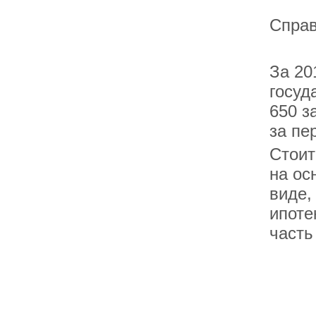
Спра
За 20
госуд
650 з
за пе
Стоит
на ос
виде,
ипоте
часть