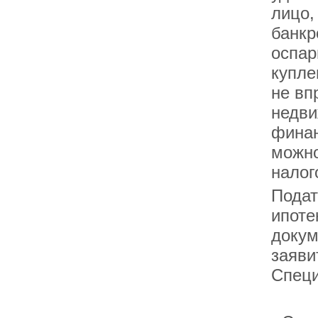
лицо,
банкр
оспар
купле
не вп
недви
финан
можно
налог
Подат
ипоте
докум
заяви
Специ