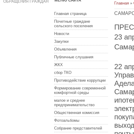
МЕНЮ САЙТА
ОБРАЩЕНИЯ ГРАЖДАН
Главная
»
САМАРС
Главная страница
Почетные граждане
ПРЕС
сельского поселения
Новости
23 ап
Закупки
Самар
Объявления
Публичные слушания
ЖКХ
22 ап
сбор ТКО
Управ
Противодействие коррупции
Адела
Формирование современной
Самар
комфортной среды
ипоте
малое и среднее
предпринимательство
элект
Общественная комиссия
покуп
Фотоальбомы
выход
Собрание представителей
почты