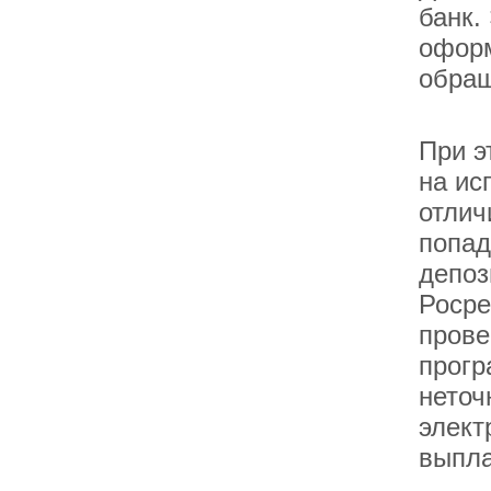
банк.
оформ
обращ
При э
на ис
отлич
попад
депоз
Росре
прове
прогр
неточ
элект
выпла