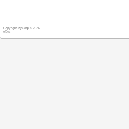
Copyright MyCorp © 2026
uCoz