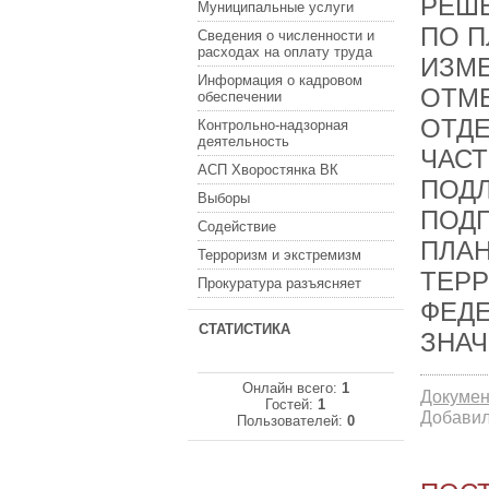
РЕШ
Муниципальные услуги
ПО П
Сведения о численности и
расходах на оплату труда
ИЗМЕ
Информация о кадровом
ОТМЕ
обеспечении
ОТДЕ
Контрольно-надзорная
деятельность
ЧАСТ
АСП Хворостянка ВК
ПОД
Выборы
ПОДГ
Содействие
ПЛА
Терроризм и экстремизм
ТЕР
Прокуратура разъясняет
ФЕДЕ
СТАТИСТИКА
ЗНА
Онлайн всего:
1
Докумен
Гостей:
1
Добавил
Пользователей:
0