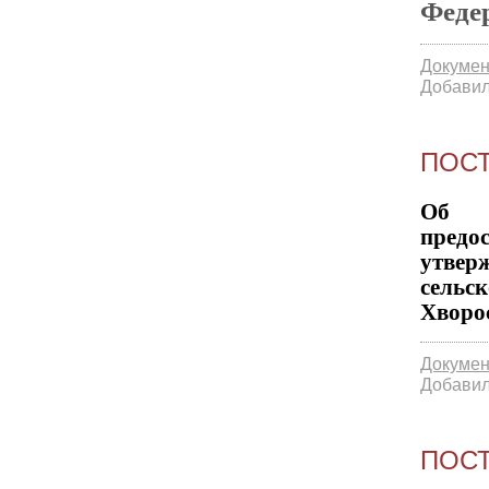
Феде
Докумен
Добавил
ПОСТ
Об у
предо
утвер
сельс
Хворо
Докумен
Добавил
ПОСТ