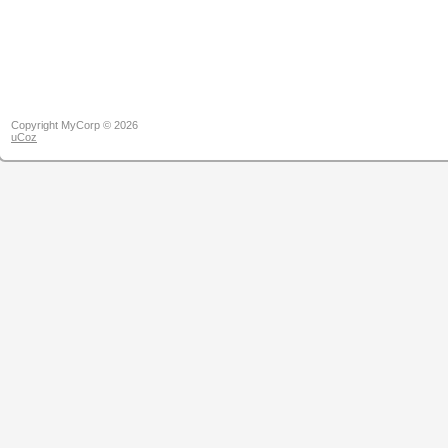
Copyright MyCorp © 2026
uCoz