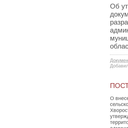
Об ут
докум
разр
админ
муни
обла
Докумен
Добавил
ПОСТ
О внес
сельск
Хворос
утверж
террит