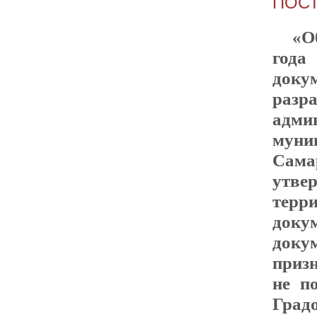
ПОСТ
«О
года
доку
раз
адми
мун
Сама
утве
терри
док
доку
приз
не п
Град