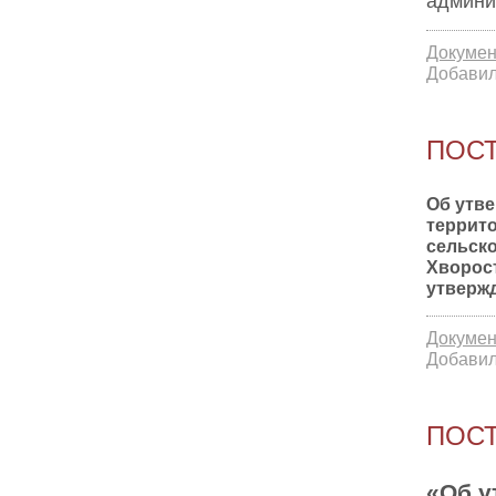
админи
Докумен
Добавил
ПОСТ
Об утв
террит
сельск
Хворост
утвержд
Докумен
Добавил
ПОСТ
«Об у