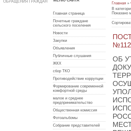
МЕНЮ САЙТА
ОБРАЩЕНИЯ ГРАЖДАН
Главная
»
В категор
Показано 
Главная страница
Почетные граждане
Сортирова
сельского поселения
Новости
ПОСТ
Закупки
№112
Объявления
Публичные слушания
ОБ У
ЖКХ
ДОК
сбор ТКО
ТЕРР
Противодействие коррупции
ОСУ
Формирование современной
УПО
комфортной среды
малое и среднее
ИСПО
предпринимательство
ИСП
Общественная комиссия
РОСС
Фотоальбомы
МЕСТ
Собрание представителей