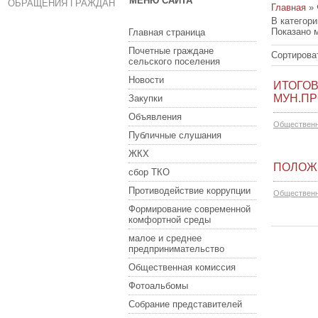
МЕНЮ САЙТА
ОБРАЩЕНИЯ ГРАЖДАН
Главная
»
В категор
Показано 
Главная страница
Почетные граждане
Сортирова
сельского поселения
Новости
ИТОГОВ
МУН.П
Закупки
Объявления
Общественн
Публичные слушания
ЖКХ
ПОЛОЖ
сбор ТКО
Противодействие коррупции
Общественн
Формирование современной
комфортной среды
малое и среднее
предпринимательство
Общественная комиссия
Фотоальбомы
Собрание представителей