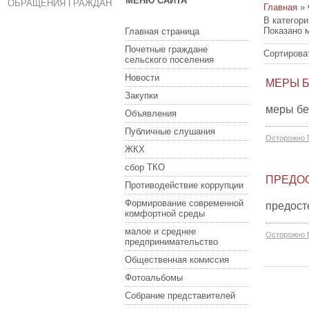
МЕНЮ САЙТА
ОБРАЩЕНИЯ ГРАЖДАН
Главная
»
В категор
Показано 
Главная страница
Почетные граждане
Сортирова
сельского поселения
Новости
МЕРЫ 
Закупки
меры бе
Объявления
Публичные слушания
Осторожно 
ЖКХ
сбор ТКО
ПРЕДО
Противодействие коррупции
Формирование современной
предост
комфортной среды
малое и среднее
Осторожно 
предпринимательство
Общественная комиссия
Фотоальбомы
Собрание представителей