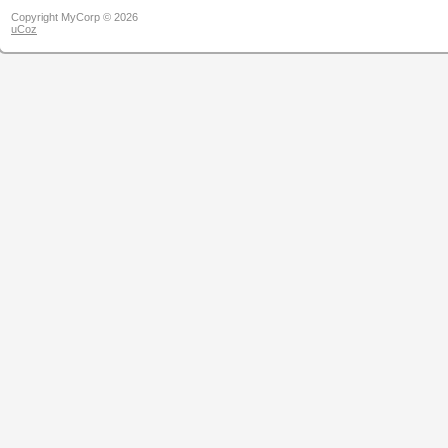
Copyright MyCorp © 2026
uCoz