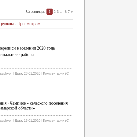
Страницы
:
...
1
2
3
6
7
»
грузкам
·
Просмотрам
ереписи населения 2020 года
ципального района
asphvor
|
Дата:
28.01.2020
|
Комментарии (0)
ия «Чемпион» сельского поселения
амарской области»
asphvor
|
Дата:
15.01.2020
|
Комментарии (0)