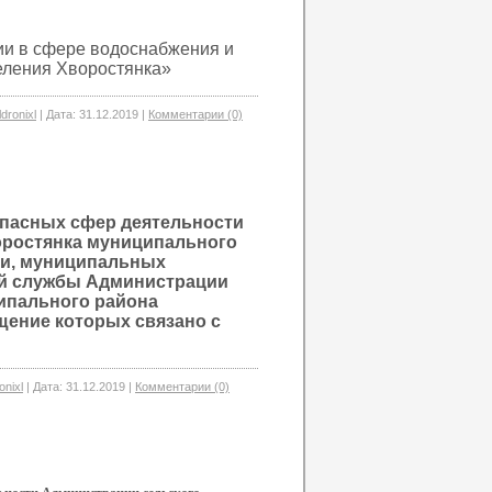
ии в сфере водоснабжения и
еления Хворостянка»
ldronixl
|
Дата:
31.12.2019
|
Комментарии (0)
опасных сфер деятельности
оростянка муниципального
ти, муниципальных
ой службы Администрации
ипального района
щение которых связано с
onixl
|
Дата:
31.12.2019
|
Комментарии (0)