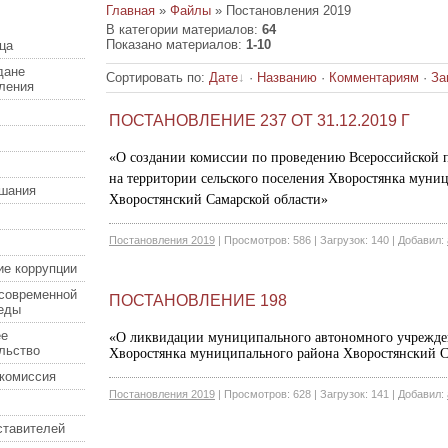
Главная
»
Файлы
» Постановления 2019
В категории материалов
:
64
Показано материалов
:
1-10
ца
дане
Сортировать по
:
Дате
·
Названию
·
Комментариям
·
За
еления
ПОСТАНОВЛЕНИЕ 237 ОТ 31.12.2019 Г
«О создании комиссии по проведению Всероссийской п
на территории сельского поселения Хворостянка муни
шания
Хворостянский Самарской области»
Постановления 2019
|
Просмотров:
586
|
Загрузок:
140
|
Добавил:
ие коррупции
современной
ПОСТАНОВЛЕНИЕ 198
еды
ее
«О ликвидации муниципального автономного учрежден
льство
Хворостянка муниципального района Хворостянский С
комиссия
Постановления 2019
|
Просмотров:
628
|
Загрузок:
141
|
Добавил:
ставителей