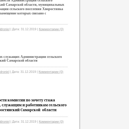
ьности Администрации сельского
кий Самарской области, муниципальных
ации сельского поселения Хворостянка
замещение которых связано с
ldronixl
|
Дата:
31.12.2019
|
Комментарии (0)
ых служащих Администрации сельского
кий Самарской области
ldronixl
|
Дата:
31.12.2019
|
Комментарии (0)
сти комиссии по зачету стажа
служащим и работникам сельского
ростянский Самарской области
ldronixl
|
Дата:
31.12.2019
|
Комментарии (0)