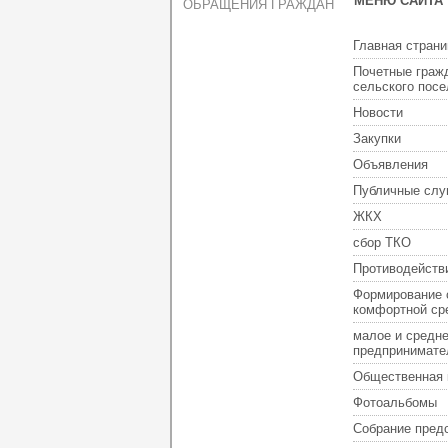
МЕНЮ САЙТА
ОБРАЩЕНИЯ ГРАЖДАН
Главная страни
Почетные граж
сельского пос
Новости
Закупки
Объявления
Публичные слу
ЖКХ
сбор ТКО
Противодейств
Формирование 
комфортной ср
малое и средн
предпринимате
Общественная 
Фотоальбомы
Собрание пред