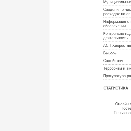
Муниципальные
Сведения о чис
расходах на оп
Информация о 
обеспечении
Контрольно-на
деятельность
АСП Хворостян
Выборы
Содействие
Терроризм и э
Прокуратура р
СТАТИСТИКА
Онлайн 
Гост
Пользова