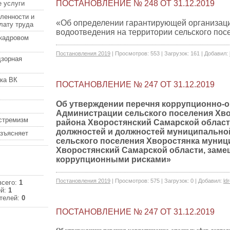
ПОСТАНОВЛЕНИЕ № 248 ОТ 31.12.2019
 услуги
ленности и
«Об определении гарантирующей организац
лату труда
водоотведения на территории сельского пос
кадровом
Постановления 2019
|
Просмотров:
553
|
Загрузок:
161
|
Добавил:
дзорная
ка ВК
ПОСТАНОВЛЕНИЕ № 247 ОТ 31.12.2019
Об утверждении перечня коррупционно-
Администрации сельского поселения Хв
кстремизм
района Хворостянский Самарской облас
должностей и должностей муниципальн
азъясняет
сельского поселения Хворостянка муниц
Хворостянский Самарской области, заме
коррупционными рисками»
Постановления 2019
|
Просмотров:
575
|
Загрузок:
0
|
Добавил:
ldr
всего:
1
ей:
1
телей:
0
ПОСТАНОВЛЕНИЕ № 247 ОТ 31.12.2019