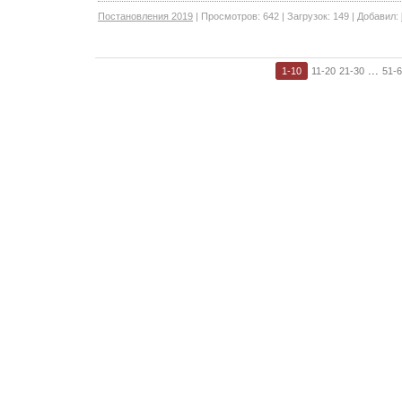
Постановления 2019
|
Просмотров:
642
|
Загрузок:
149
|
Добавил:
...
1-10
11-20
21-30
51-6