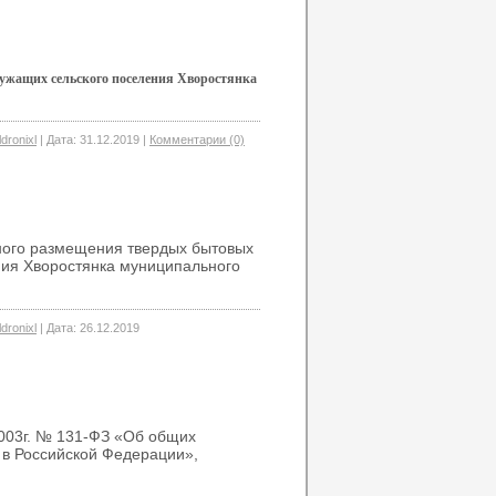
ужащих сельского поселения Хворостянка
ldronixl
|
Дата:
31.12.2019
|
Комментарии (0)
ного размещения твердых бытовых
ения Хворостянка муниципального
ldronixl
|
Дата:
26.12.2019
2003г. № 131-ФЗ «Об общих
 в Российской Федерации»,
.