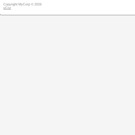
Copyright MyCorp © 2026
uCoz