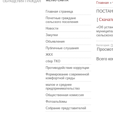
МЕНЮ САЙТА
ОБРАЩЕНИЯ ГРАЖДАН
Главная
»
ПОСТАН
Главная страница
Почетные граждане
[
Скачат
сельского поселения
«Об устан
Новости
муниципа
Закупки
сельскохо
Объявления
Категория
:
П
Публичные слушания
Просмо
ЖКХ
Всего к
сбор ТКО
Противодействие коррупции
Формирование современной
комфортной среды
малое и среднее
предпринимательство
Общественная комиссия
Фотоальбомы
Собрание представителей