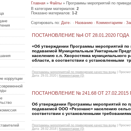
Главная
»
Файлы
» Программы мероприятий по приведе
В категории материалов
:
2
Показано материалов
:
1-2
ца
дане
Сортировать по
:
Дате
·
Названию
·
Комментариям
·
За
еления
ПОСТАНОВЛЕНИЕ №4 ОТ 28.01.2020 ГОДА
«Об утверждении Программы мероприятий по 
подаваемой Муниципальным Унитарным Предпр
населению с.п. Хворостянка муниципального 
шания
области, в соответствии с установленными тре
Программы мероприятий по приведению качества воды
|
Просмот
Дата:
29.01.2020
|
Комментарии (0)
ие коррупции
современной
еды
ПОСТАНОВЛЕНИЕ № 241.68 ОТ 27.02.2015
ее
льство
Об утверждении Программы мероприятий по п
подаваемой ООО «Резонанс» населению сельск
комиссия
соответствии с установленными требованиями н
ставителей
Программы мероприятий по приведению качества воды
|
Просмот
Дата:
28.02.2018
|
Комментарии (0)