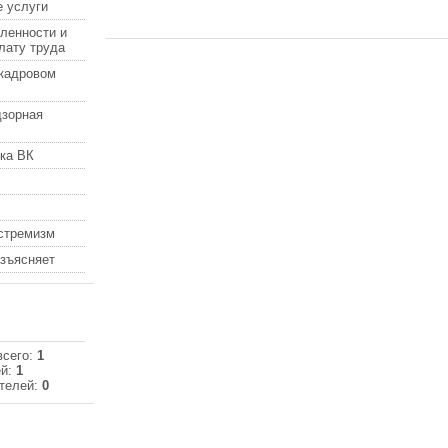
 услуги
ленности и
лату труда
кадровом
дзорная
ка ВК
кстремизм
азъясняет
всего:
1
ей:
1
телей:
0