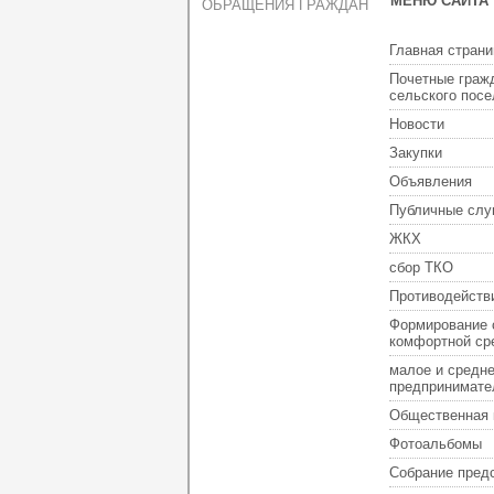
МЕНЮ САЙТА
ОБРАЩЕНИЯ ГРАЖДАН
Главная страни
Почетные граж
сельского пос
Новости
Закупки
Объявления
Публичные слу
ЖКХ
сбор ТКО
Противодейств
Формирование 
комфортной ср
малое и средн
предпринимате
Общественная 
Фотоальбомы
Собрание пред