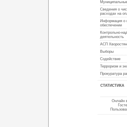
Муниципальные
Сведения о чис
расходах на оп
Информация о 
обеспечении
Контрольно-на
деятельность
АСП Хворостян
Выборы
Содействие
Терроризм и э
Прокуратура р
СТАТИСТИКА
Онлайн 
Гост
Пользова