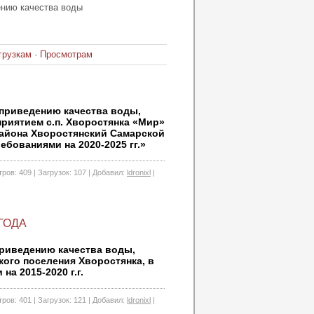
нию качества воды
грузкам
·
Просмотрам
приведению качества воды,
иятием с.п. Хворостянка «Мир»
района Хворостянский Самарской
бованиями на 2020-2025 гг.»
ров:
409
|
Загрузок:
107
|
Добавил:
ldronixl
|
 ГОДА
риведению качества воды,
ого поселения Хворостянка, в
а 2015-2020 г.г.
ров:
401
|
Загрузок:
121
|
Добавил:
ldronixl
|