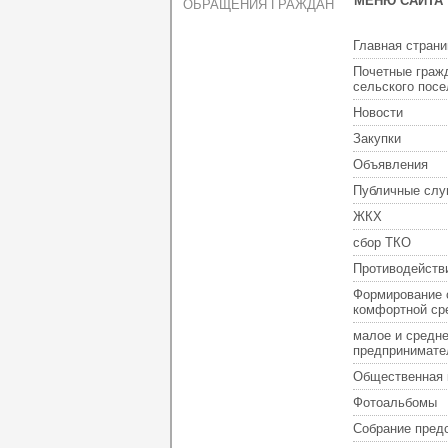
МЕНЮ САЙТА
ОБРАЩЕНИЯ ГРАЖДАН
Главная страни
Почетные граж
сельского пос
Новости
Закупки
Объявления
Публичные слу
ЖКХ
сбор ТКО
Противодейств
Формирование 
комфортной ср
малое и средн
предпринимате
Общественная 
Фотоальбомы
Собрание пред