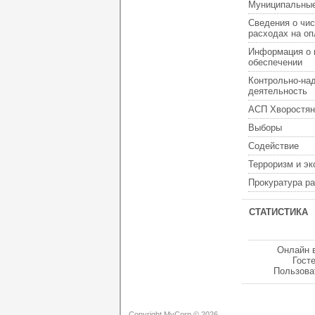
Муниципальные
Сведения о чис
расходах на оп
Информация о 
обеспечении
Контрольно-на
деятельность
АСП Хворостян
Выборы
Содействие
Терроризм и э
Прокуратура р
СТАТИСТИКА
Онлайн 
Гост
Пользова
Copyright MyCorp © 2026