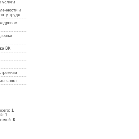
 услуги
ленности и
лату труда
кадровом
дзорная
ка ВК
кстремизм
азъясняет
всего:
1
ей:
1
телей:
0