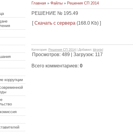
Главная
»
Файлы
»
Решения СП 2014
РЕШЕНИЕ № 195.49
ца
дане
[
Скачать с сервера
(168.0 Kb) ]
еления
Категория
:
Решения СП 2014
|
Добавил
:
ldronixl
Просмотров
:
489
|
Загрузок
:
117
шания
Всего комментариев
:
0
ие коррупции
современной
еды
ее
льство
комиссия
ставителей