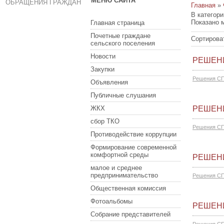
МЕНЮ САЙТА
ОБРАЩЕНИЯ ГРАЖДАН
Главная
»
В категор
Показано 
Главная страница
Почетные граждане
Сортирова
сельского поселения
Новости
РЕШЕНИ
Закупки
Решения СП
Объявления
Публичные слушания
ЖКХ
РЕШЕНИ
сбор ТКО
Решения СП
Противодействие коррупции
Формирование современной
комфортной среды
РЕШЕНИ
малое и среднее
предпринимательство
Решения СП
Общественная комиссия
Фотоальбомы
РЕШЕНИ
Собрание представителей