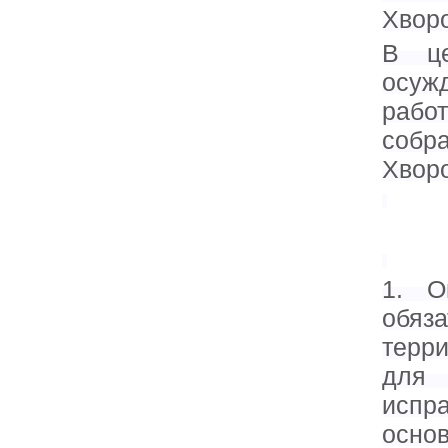
Хворо
В це
осуж
рабо
собр
Хвор
1. О
обяз
терр
для
исп
основ