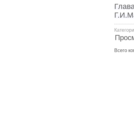
Глав
Г.И.М
Категор
Прос
Всего к