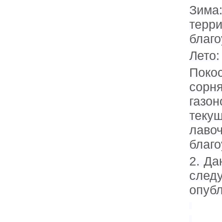
Зима
терр
благо
Лето:
Поко
сорня
газо
теку
лаво
благо
2. Да
след
опубл