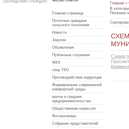
МЕНЮ САЙТА
ОБРАЩЕНИЯ ГРАЖДАН
Главная
»
В категор
Показано 
Главная страница
Почетные граждане
Сортирова
сельского поселения
Новости
СХЕМ
Закупки
МУНИ
Объявления
Публичные слушания
Схема т
Просмот
ЖКХ
Коммент
сбор ТКО
Противодействие коррупции
Формирование современной
комфортной среды
малое и среднее
предпринимательство
Общественная комиссия
Фотоальбомы
Собрание представителей