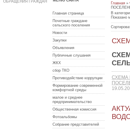
МЕНЮ САЙТА
ОБРАЩЕНИЯ ГРАЖДАН
Главная
»
ПОСЕЛЕН
В категор
Главная страница
Показано 
Почетные граждане
сельского поселения
Сортирова
Новости
СХЕ
Закупки
Объявления
СХЕ
Публичные слушания
СЕЛ
ЖКХ
сбор ТКО
СХЕМА
Противодействие коррупции
ПОСЕЛ
Формирование современной
19.05.2
комфортной среды
малое и среднее
предпринимательство
АКТ
Общественная комиссия
ВОДО
Фотоальбомы
Собрание представителей