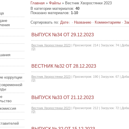
Главная
»
Файлы
» Вестник Хворостянки 2023
В категории материалов
:
40
Показано материалов
:
1-10
ца
дане
Сортировать по
:
Дате
·
Названию
·
Комментариям
·
За
еления
ВЫПУСК №34 ОТ 29.12.2023
Вестник Хворостянки 2023
|
Просмотров:
214
|
Загрузок:
74
|
Доба
(0)
шания
ВЕСТНИК №32 ОТ 28.12.2023
Вестник Хворостянки 2023
|
Просмотров:
190
|
Загрузок:
67
|
Доба
ие коррупции
(0)
современной
еды
ее
ВЫПУСК №33 ОТ 21.12.2023
льство
комиссия
Вестник Хворостянки 2023
|
Просмотров:
212
|
Загрузок:
72
|
Доба
(0)
ставителей
ВЫПУСК № 32 ОТ 15.12.2023