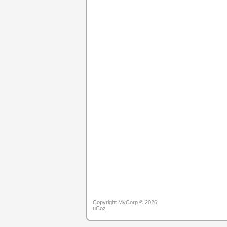
Copyright MyCorp © 2026
uCoz