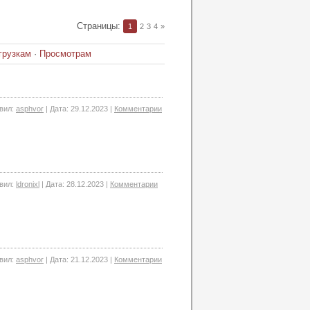
Страницы
:
1
2
3
4
»
грузкам
·
Просмотрам
вил:
asphvor
|
Дата:
29.12.2023
|
Комментарии
вил:
ldronixl
|
Дата:
28.12.2023
|
Комментарии
вил:
asphvor
|
Дата:
21.12.2023
|
Комментарии