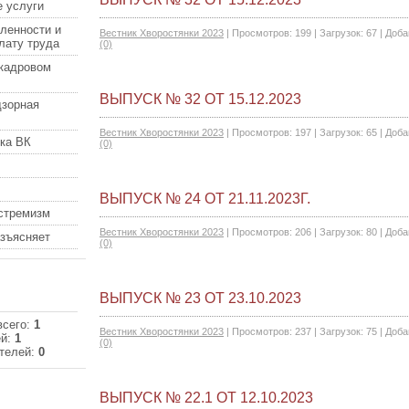
 услуги
ленности и
Вестник Хворостянки 2023
|
Просмотров:
199
|
Загрузок:
67
|
Доба
лату труда
(0)
кадровом
ВЫПУСК № 32 ОТ 15.12.2023
дзорная
Вестник Хворостянки 2023
|
Просмотров:
197
|
Загрузок:
65
|
Доба
ка ВК
(0)
ВЫПУСК № 24 ОТ 21.11.2023Г.
кстремизм
Вестник Хворостянки 2023
|
Просмотров:
206
|
Загрузок:
80
|
Доба
азъясняет
(0)
ВЫПУСК № 23 ОТ 23.10.2023
всего:
1
Вестник Хворостянки 2023
|
Просмотров:
237
|
Загрузок:
75
|
Доба
ей:
1
(0)
телей:
0
ВЫПУСК № 22.1 ОТ 12.10.2023